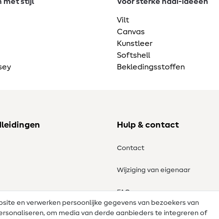
met stijl
Voor sterke naai-ideeën
Vilt
Canvas
Kunstleer
Softshell
sey
Bekledingsstoffen
dleidingen
Hulp & contact
Contact
Wijziging van eigenaar
tronen
FAQ
ebsite en verwerken persoonlijke gegevens van bezoekers van
e personaliseren, om media van derde aanbieders te integreren of
Herroepingsrecht