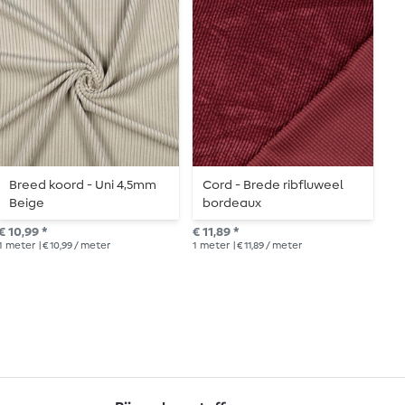
Breed koord - Uni 4,5mm
Cord - Brede ribfluweel
B
Beige
bordeaux
l
c
€ 10,99 *
€ 11,89 *
€ 1
1
meter
| € 10,99 / meter
1
meter
| € 11,89 / meter
1
me