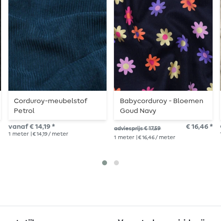
Corduroy-meubelstof
Babycorduroy - Bloemen
Petrol
Goud Navy
vanaf € 14,19 *
€ 16,46 *
adviesprijs € 17,59
1
meter
| € 14,19 / meter
1
meter
| € 16,46 / meter