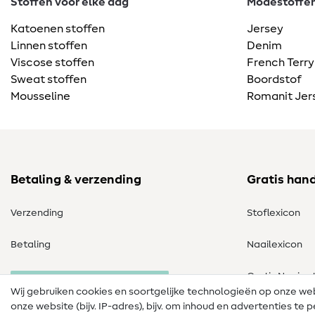
Stoffen voor elke dag
Modestoffen 
Katoenen stoffen
Jersey
Linnen stoffen
Denim
Viscose stoffen
French Terry
Sweat stoffen
Boordstof
Mousseline
Romanit Jer
Betaling & verzending
Gratis han
Verzending
Stoflexicon
Betaling
Naailexicon
Gratis Naaipa
Herroeping van de bestelling
Wij gebruiken cookies en soortgelijke technologieën op onze w
onze website (bijv. IP-adres), bijv. om inhoud en advertenties t