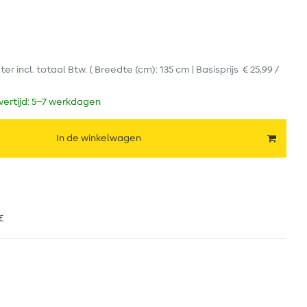
ter
incl. totaal Btw.
( Breedte (cm): 135 cm | Basisprijs
€ 25,99 /
evertijd: 5–7 werkdagen
In de winkelwagen
€