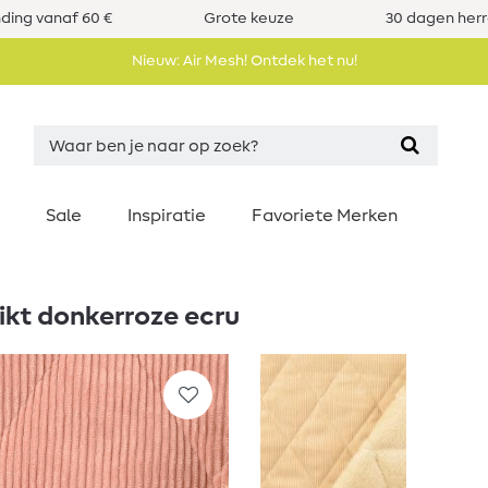
nding vanaf 60 €
Grote keuze
30 dagen her
Nieuw: Air Mesh! Ontdek het nu!
Sale
Inspiratie
Favoriete Merken
ikt donkerroze ecru