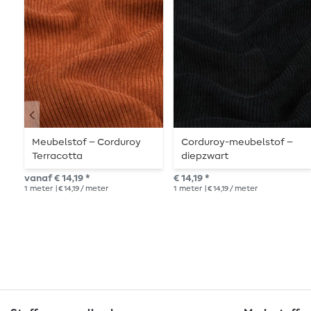
Meubelstof – Corduroy
Corduroy-meubelstof –
Terracotta
diepzwart
vanaf € 14,19 *
€ 14,19 *
1
meter
| € 14,19 / meter
1
meter
| € 14,19 / meter