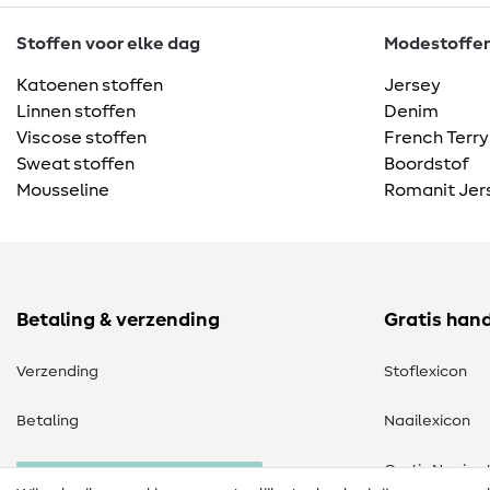
Stoffen voor elke dag
Modestoffen 
Katoenen stoffen
Jersey
Linnen stoffen
Denim
Viscose stoffen
French Terry
Sweat stoffen
Boordstof
Mousseline
Romanit Jer
Betaling & verzending
Gratis han
Verzending
Stoflexicon
Betaling
Naailexicon
Gratis Naaipa
Herroeping van de bestelling