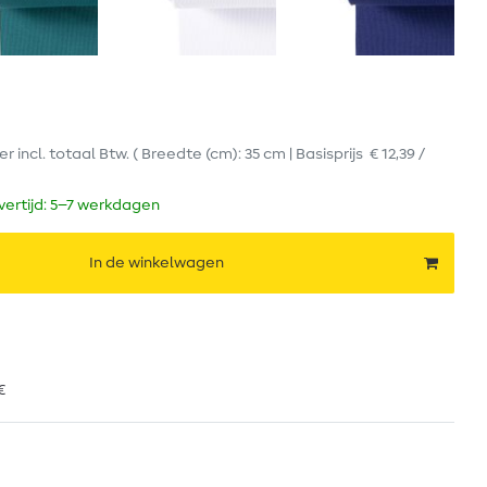
er
incl. totaal Btw.
( Breedte (cm): 35 cm | Basisprijs
€ 12,39 /
evertijd: 5–7 werkdagen
In de winkelwagen
€