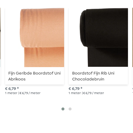
Fijn Geribde Boordstof Uni
Boordstof Fijn Rib Uni
Abrikoos
Chocoladebruin
€ 6,79 *
€ 6,79 *
1
meter
| € 6,79 / meter
1
meter
| € 6,79 / meter