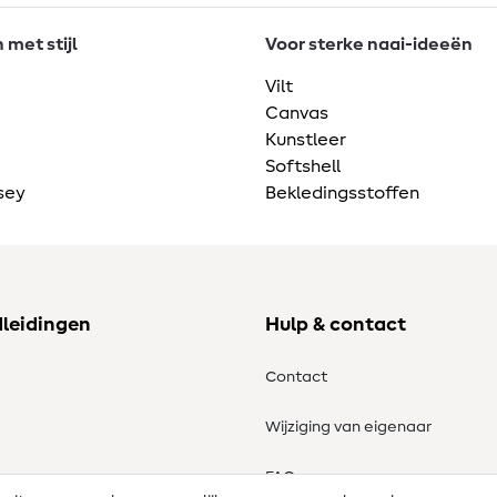
met stijl
Voor sterke naai-ideeën
Vilt
Canvas
Kunstleer
Softshell
sey
Bekledingsstoffen
dleidingen
Hulp & contact
Contact
Wijziging van eigenaar
tronen
FAQ