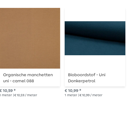
Organische manchetten
Bioboordstof - Uni
G
uni - camel 088
Donkerpetrol
H
€ 10,59 *
€ 10,99 *
€ 1
1
meter
| € 10,59 / meter
1
meter
| € 10,99 / meter
1
me