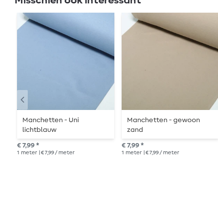
Misschien ook interessant
Manchetten - Uni
Manchetten - gewoon
lichtblauw
zand
€ 7,99 *
€ 7,99 *
1
meter
| € 7,99 / meter
1
meter
| € 7,99 / meter