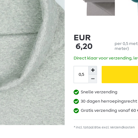
EUR
per
0,5
met
6,20
meter
)
Direct klaar voor verzending, l
Snelle verzending
30 dagen herroepingsrecht
Gratis verzending vanaf 60 
* incl. totaal Btw. excl.
Verzendkosten