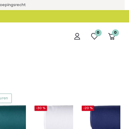
roepingsrecht
0
0
euren
-30 %
-20 %