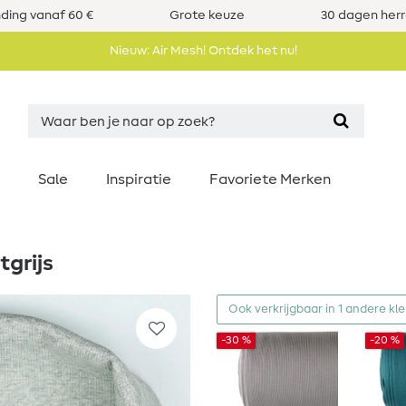
nding vanaf 60 €
Grote keuze
30 dagen her
Nieuw: Air Mesh! Ontdek het nu!
Sale
Inspiratie
Favoriete Merken
tgrijs
Ook verkrijgbaar in 1 andere kl
-30 %
-20 %