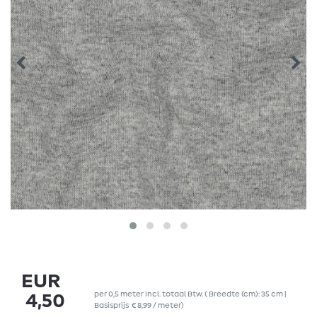
EUR
per
0,5
meter
incl. totaal Btw.
( Breedte (cm): 35 cm |
4,50
Basisprijs
€ 8,99 / meter
)