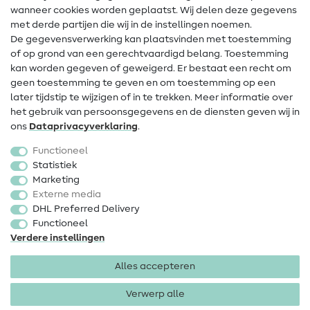
Contact
wanneer cookies worden geplaatst. Wij delen deze gegevens
met derde partijen die wij in de instellingen noemen.
Wijziging van eigenaar
De gegevensverwerking kan plaatsvinden met toestemming
of op grond van een gerechtvaardigd belang. Toestemming
FAQ
kan worden gegeven of geweigerd. Er bestaat een recht om
Herroepingsrecht
geen toestemming te geven en om toestemming op een
later tijdstip te wijzigen of in te trekken. Meer informatie over
Populair
het gebruik van persoonsgegevens en de diensten geven wij in
ons
Data­privacy­verklaring
.
Stoffen
Functioneel
Fournituren
Statistiek
Marketing
Sale
Externe media
DHL Preferred Delivery
Functioneel
Verdere instellingen
Alles accepteren
Colofon
Privacy
Algemene voorwaarden
Herroepingsrecht
Verwerp alle