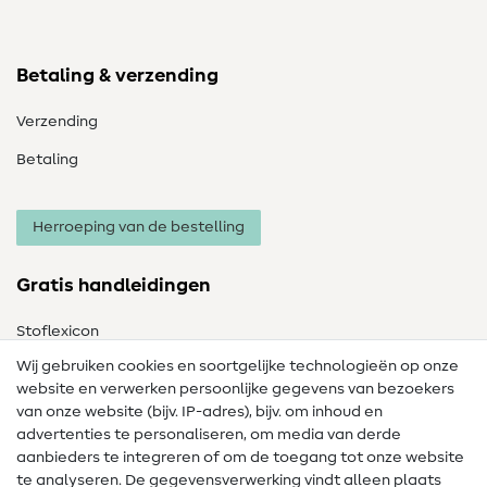
Betaling & verzending
Verzending
Betaling
Herroeping van de bestelling
Gratis handleidingen
Stoflexicon
Wij gebruiken cookies en soortgelijke technologieën op onze
Naailexicon
website en verwerken persoonlijke gegevens van bezoekers
Gratis Naaipatronen
van onze website (bijv. IP-adres), bijv. om inhoud en
advertenties te personaliseren, om media van derde
Hulp & contact
aanbieders te integreren of om de toegang tot onze website
te analyseren. De gegevensverwerking vindt alleen plaats