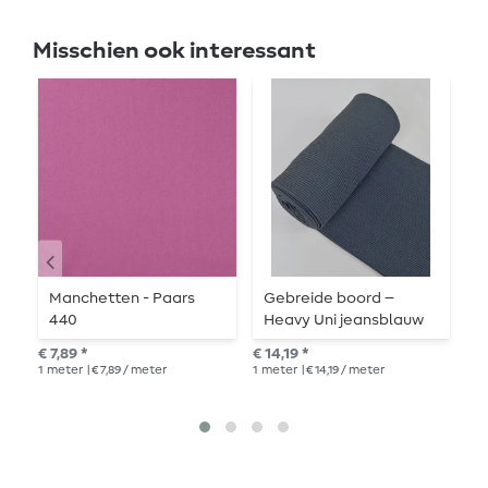
Misschien ook interessant
Manchetten - Paars
Gebreide boord –
B
440
Heavy Uni jeansblauw
k
gemêleerd
€ 7,89 *
€ 14,19 *
€ 8
1
meter
| € 7,89 / meter
1
meter
| € 14,19 / meter
135
cen