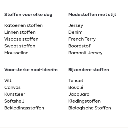
Stoffen voor elke dag
Modestoffen met stijl
Katoenen stoffen
Jersey
Linnen stoffen
Denim
Viscose stoffen
French Terry
Sweat stoffen
Boordstof
Mousseline
Romanit Jersey
Voor sterke naai-ideeën
Bijzondere stoffen
Vilt
Tencel
Canvas
Bouclé
Kunstleer
Jacquard
Softshell
Kledingstoffen
Bekledingsstoffen
Biologische Stoffen