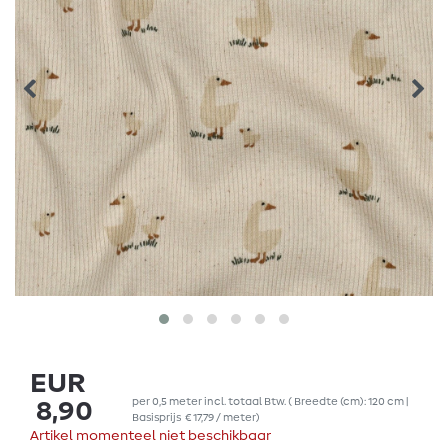
EUR
per
0,5
meter
incl. totaal Btw.
( Breedte (cm): 120 cm |
8,90
Basisprijs
€ 17,79 / meter
)
Artikel momenteel niet beschikbaar