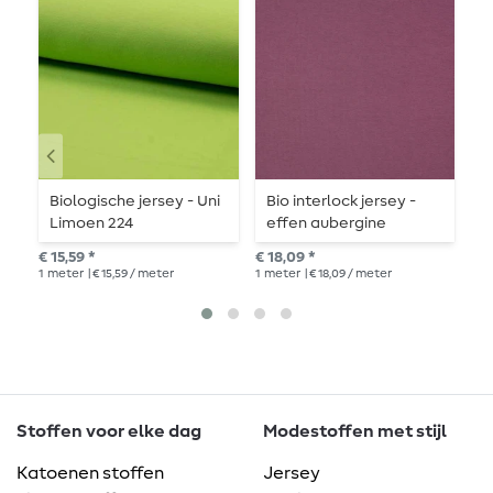
Biologische jersey - Uni
Bio interlock jersey -
B
Limoen 224
effen aubergine
0
€ 15,59 *
€ 18,09 *
€ 1
1
meter
| € 15,59 / meter
1
meter
| € 18,09 / meter
1
me
Stoffen voor elke dag
Modestoffen met stijl
Katoenen stoffen
Jersey