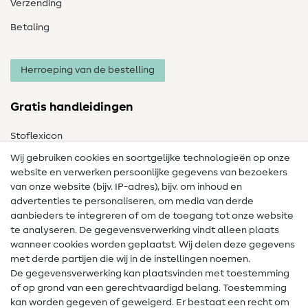
Verzending
Betaling
Herroeping van de bestelling
Gratis handleidingen
Stoflexicon
Wij gebruiken cookies en soortgelijke technologieën op onze
Naailexicon
website en verwerken persoonlijke gegevens van bezoekers
Gratis Naaipatronen
van onze website (bijv. IP-adres), bijv. om inhoud en
advertenties te personaliseren, om media van derde
Hulp & contact
aanbieders te integreren of om de toegang tot onze website
te analyseren. De gegevensverwerking vindt alleen plaats
Contact
wanneer cookies worden geplaatst. Wij delen deze gegevens
met derde partijen die wij in de instellingen noemen.
Wijziging van eigenaar
De gegevensverwerking kan plaatsvinden met toestemming
of op grond van een gerechtvaardigd belang. Toestemming
FAQ
kan worden gegeven of geweigerd. Er bestaat een recht om