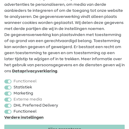
advertenties te personaliseren, om media van derde
Hulp & contact
aanbieders te integreren of om de toegang tot onze website
te analyseren. De gegevensverwerking vindt alleen plaats
Contact
wanneer cookies worden geplaatst. Wij delen deze gegevens
met derde partijen die wij in de instellingen noemen.
Wijziging van eigenaar
De gegevensverwerking kan plaatsvinden met toestemming
of op grond van een gerechtvaardigd belang. Toestemming
FAQ
kan worden gegeven of geweigerd. Er bestaat een recht om
Herroepingsrecht
geen toestemming te geven en om toestemming op een
later tijdstip te wijzigen of in te trekken. Meer informatie over
Populair
het gebruik van persoonsgegevens en de diensten geven wij in
ons
Data­privacy­verklaring
.
Stoffen
Functioneel
Fournituren
Statistiek
Marketing
Sale
Externe media
DHL Preferred Delivery
Functioneel
Verdere instellingen