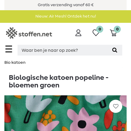
Gratis verzending vanaf 60 €
Nieuw: Air Mesh! Ontdek het nu!
0
0
☰
Bio katoen
Biologische katoen popeline -
bloemen groen