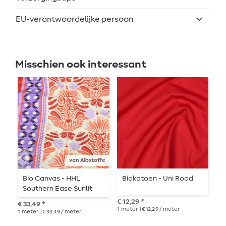
EU-verantwoordelijke persoon
Misschien ook interessant
van Albstoffe
Bio Canvas - HHL
Biokatoen - Uni Rood
B
Southern Ease Sunlit
p
Botanica Beige Rood
b
€ 12,29 *
€ 33,49 *
€ 1
1
meter
| € 12,29 / meter
1
meter
| € 33,49 / meter
1
me