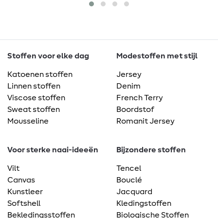
Stoffen voor elke dag
Modestoffen met stijl
Katoenen stoffen
Jersey
Linnen stoffen
Denim
Viscose stoffen
French Terry
Sweat stoffen
Boordstof
Mousseline
Romanit Jersey
Voor sterke naai-ideeën
Bijzondere stoffen
Vilt
Tencel
Canvas
Bouclé
Kunstleer
Jacquard
Softshell
Kledingstoffen
Bekledingsstoffen
Biologische Stoffen