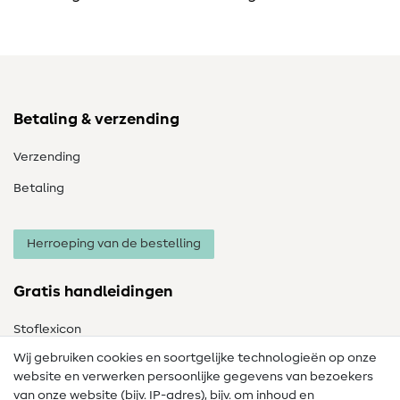
Betaling & verzending
Verzending
Betaling
Herroeping van de bestelling
Gratis handleidingen
Stoflexicon
Wij gebruiken cookies en soortgelijke technologieën op onze
Naailexicon
website en verwerken persoonlijke gegevens van bezoekers
Gratis Naaipatronen
van onze website (bijv. IP-adres), bijv. om inhoud en