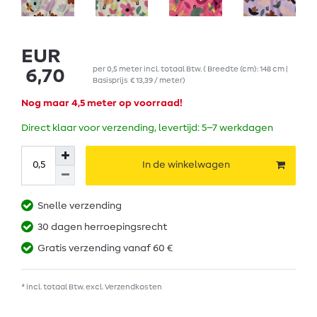
EUR
per
0,5
meter
incl. totaal Btw.
( Breedte (cm): 148 cm |
6,70
Basisprijs
€ 13,39 / meter
)
Nog maar 4,5 meter op voorraad!
Direct klaar voor verzending, levertijd: 5–7 werkdagen
In de winkelwagen
Snelle verzending
30 dagen herroepingsrecht
Gratis verzending vanaf 60 €
* incl. totaal Btw. excl.
Verzendkosten