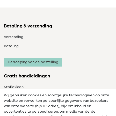
Betaling & verzending
Verzending
Betaling
Herroeping van de bestelling
Gratis handleidingen
Stoflexicon
Wij gebruiken cookies en soortgelijke technologieën op onze
Naailexicon
website en verwerken persoonlijke gegevens van bezoekers
Gratis Naaipatronen
van onze website (bijv. IP-adres), bijv. om inhoud en
advertenties te personaliseren, om media van derde
Hulp & contact