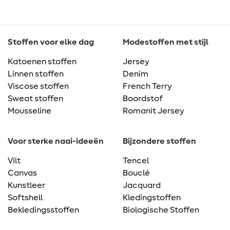
Stoffen voor elke dag
Modestoffen met stijl
Katoenen stoffen
Jersey
Linnen stoffen
Denim
Viscose stoffen
French Terry
Sweat stoffen
Boordstof
Mousseline
Romanit Jersey
Voor sterke naai-ideeën
Bijzondere stoffen
Vilt
Tencel
Canvas
Bouclé
Kunstleer
Jacquard
Softshell
Kledingstoffen
Bekledingsstoffen
Biologische Stoffen