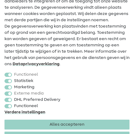
aanbieders te integreren of om de toegang tot onze website
te analyseren. De gegevensverwerking vindt alleen plaats
Contact
wanneer cookies worden geplaatst. Wij delen deze gegevens
met derde partijen die wij in de instellingen noemen.
Wijziging van eigenaar
De gegevensverwerking kan plaatsvinden met toestemming
of op grond van een gerechtvaardigd belang. Toestemming
FAQ
kan worden gegeven of geweigerd. Er bestaat een recht om
Herroepingsrecht
geen toestemming te geven en om toestemming op een
later tijdstip te wijzigen of in te trekken. Meer informatie over
Populair
het gebruik van persoonsgegevens en de diensten geven wij in
ons
Data­privacy­verklaring
.
Stoffen
Functioneel
Fournituren
Statistiek
Marketing
Sale
Externe media
DHL Preferred Delivery
Functioneel
Verdere instellingen
Alles accepteren
Colofon
Privacy
Algemene voorwaarden