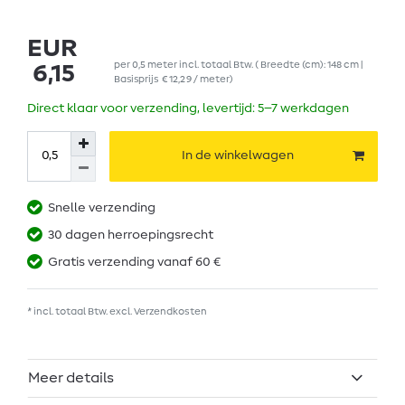
EUR
per
0,5
meter
incl. totaal Btw.
( Breedte (cm): 148 cm |
6,15
Basisprijs
€ 12,29 / meter
)
Direct klaar voor verzending, levertijd: 5–7 werkdagen
In de winkelwagen
Snelle verzending
30 dagen herroepingsrecht
Gratis verzending vanaf 60 €
* incl. totaal Btw. excl.
Verzendkosten
Meer details