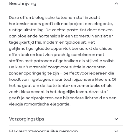
Beschrijving
Deze effen biologische katoenen stof in zacht
hortensia-paars geeft elk naaiproject een elegante,
rustige uitstraling. De zachte pasteltint doet denken
aan bloeiende hortensia’s in een zomertuin en ziet er
tegelijkertijd fris, modern en tijdloos uit. Het
gelijkmatige, gladde oppervlak benadrukt de chique
effen look en laat zich prachtig combineren met
stoffen met patronen of gebruiken als stijlvolle solist.
De kleur ‘Hortensie’ zorgt voor subtiele accenten
zonder opdringerig te zijn – perfect voor iedereen die
houdt van ingetogen, maar toch bijzondere kleuren. Of
het nu gaat om delicate lente- en zomerlooks of als
zacht kleuraccent in het dagelijks leven: deze stof
geeft je naaiprojecten een bijzondere lichtheid en een
vleugje romantische elegantie.
Verzorgingstips
EU-verantwoordelijke persoon