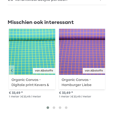
Misschien ook interessant
van Albstoffe
van Albstoffe
Organic Canvas -
Organic Canvas -
O
Digitale print Kevers &
Hamburger Liebe
D
Insecten Rasters Petrol
Digitale Print Kevers &
i
€ 33,49 *
€ 33,49 *
€ 3
Insecten Rasters Paars
v
1
meter
| € 33,49 / meter
1
meter
| € 33,49 / meter
1
me