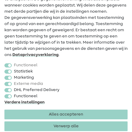
Contact
wanneer cookies worden geplaatst. Wij delen deze gegevens
met derde partijen die wij in de instellingen noemen.
Wijziging van eigenaar
De gegevensverwerking kan plaatsvinden met toestemming
of op grond van een gerechtvaardigd belang. Toestemming
FAQ
kan worden gegeven of geweigerd. Er bestaat een recht om
Herroepingsrecht
geen toestemming te geven en om toestemming op een
later tijdstip te wijzigen of in te trekken. Meer informatie over
Populair
het gebruik van persoonsgegevens en de diensten geven wij in
ons
Data­privacy­verklaring
.
Stoffen
Functioneel
Fournituren
Statistiek
Marketing
Sale
Externe media
DHL Preferred Delivery
Functioneel
Verdere instellingen
Alles accepteren
Colofon
Privacy
Algemene voorwaarden
Herroepingsrecht
Verwerp alle