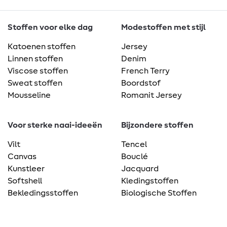
Stoffen voor elke dag
Modestoffen met stijl
Katoenen stoffen
Jersey
Linnen stoffen
Denim
Viscose stoffen
French Terry
Sweat stoffen
Boordstof
Mousseline
Romanit Jersey
Voor sterke naai-ideeën
Bijzondere stoffen
Vilt
Tencel
Canvas
Bouclé
Kunstleer
Jacquard
Softshell
Kledingstoffen
Bekledingsstoffen
Biologische Stoffen