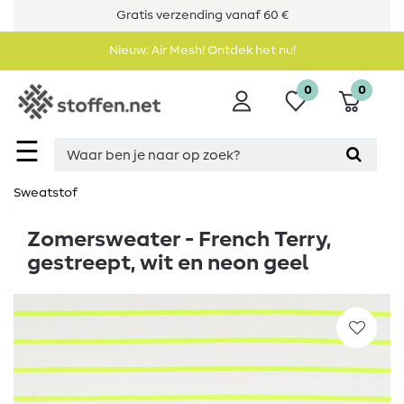
Gratis verzending vanaf 60 €
Nieuw: Air Mesh! Ontdek het nu!
0
0
☰
Sweatstof
Zomersweater - French Terry,
gestreept, wit en neon geel