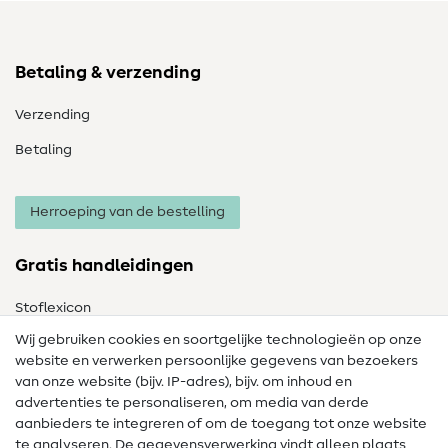
Betaling & verzending
Verzending
Betaling
Herroeping van de bestelling
Gratis handleidingen
Stoflexicon
Wij gebruiken cookies en soortgelijke technologieën op onze
Naailexicon
website en verwerken persoonlijke gegevens van bezoekers
Gratis Naaipatronen
van onze website (bijv. IP-adres), bijv. om inhoud en
advertenties te personaliseren, om media van derde
Hulp & contact
aanbieders te integreren of om de toegang tot onze website
te analyseren. De gegevensverwerking vindt alleen plaats