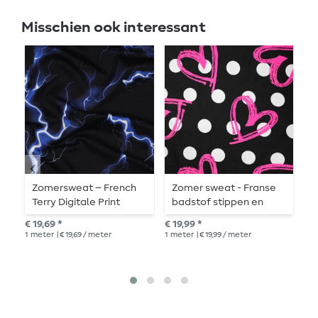
Misschien ook interessant
Zomersweat – French
Zomer sweat - Franse
Z
Terry Digitale Print
badstof stippen en
T
Bliksem Zwart
neon hartjes zwart
l
€ 19,69 *
€ 19,99 *
€ 1
1
meter
| € 19,69 / meter
1
meter
| € 19,99 / meter
1
me