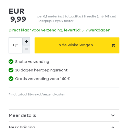
EUR
per
0,5
meter
incl. totaal Btw.
( Breedte (cm): 145 cm |
9,99
Basisprijs
€ 19,99 / meter
)
Direct klaar voor verzending, levertijd: 5–7 werkdagen
In de winkelwagen
Snelle verzending
30 dagen herroepingsrecht
Gratis verzending vanaf 60 €
* incl. totaal Btw. excl.
Verzendkosten
Meer details
Beschrijving