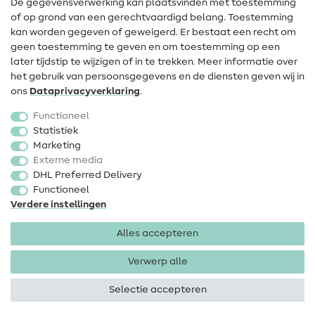
De gegevensverwerking kan plaatsvinden met toestemming
of op grond van een gerechtvaardigd belang. Toestemming
FAQ
kan worden gegeven of geweigerd. Er bestaat een recht om
Herroepingsrecht
geen toestemming te geven en om toestemming op een
later tijdstip te wijzigen of in te trekken. Meer informatie over
Populair
het gebruik van persoonsgegevens en de diensten geven wij in
ons
Data­privacy­verklaring
.
Stoffen
Functioneel
Fournituren
Statistiek
Marketing
Sale
Externe media
DHL Preferred Delivery
Functioneel
Verdere instellingen
Alles accepteren
Colofon
Privacy
Algemene voorwaarden
Herroepingsrecht
Verwerp alle
Selectie accepteren
Copyright 2026 SewIY GmbH