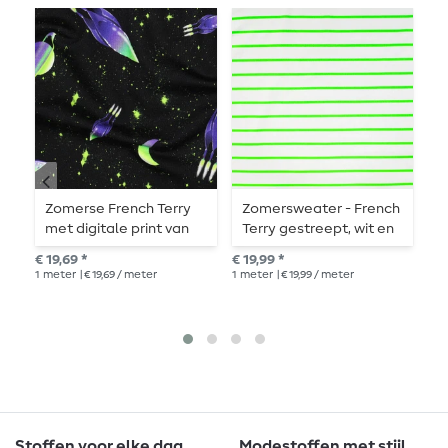
Zomerse French Terry
Zomersweater - French
B
met digitale print van
Terry gestreept, wit en
L
raketten en UFO's op
neon groen
S
€ 19,69 *
€ 19,99 *
€ 2
zwart
P
1
meter
| € 19,69 / meter
1
meter
| € 19,99 / meter
1
me
Stoffen voor elke dag
Modestoffen met stijl