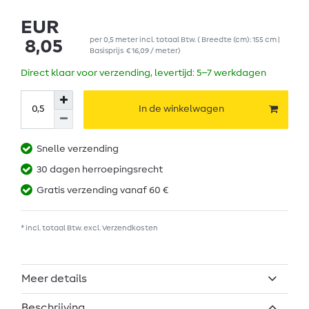
EUR
per
0,5
meter
incl. totaal Btw.
( Breedte (cm): 155 cm |
8,05
Basisprijs
€ 16,09 / meter
)
Direct klaar voor verzending, levertijd: 5–7 werkdagen
In de winkelwagen
Snelle verzending
30 dagen herroepingsrecht
Gratis verzending vanaf 60 €
* incl. totaal Btw. excl.
Verzendkosten
Meer details
Beschrijving