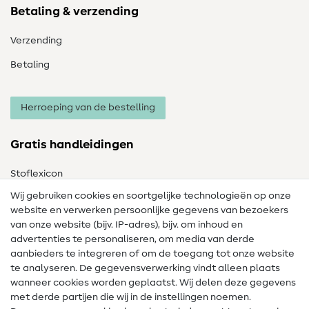
Betaling & verzending
Verzending
Betaling
Herroeping van de bestelling
Gratis handleidingen
Stoflexicon
Wij gebruiken cookies en soortgelijke technologieën op onze
Naailexicon
website en verwerken persoonlijke gegevens van bezoekers
Gratis Naaipatronen
van onze website (bijv. IP-adres), bijv. om inhoud en
advertenties te personaliseren, om media van derde
Hulp & contact
aanbieders te integreren of om de toegang tot onze website
te analyseren. De gegevensverwerking vindt alleen plaats
Contact
wanneer cookies worden geplaatst. Wij delen deze gegevens
met derde partijen die wij in de instellingen noemen.
Wijziging van eigenaar