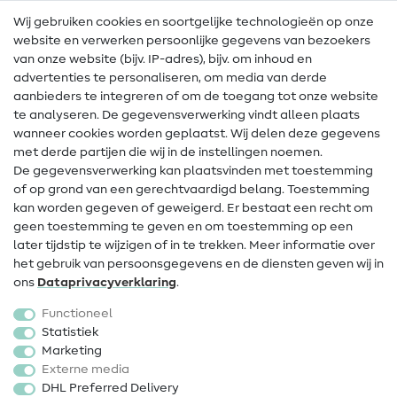
Wij gebruiken cookies en soortgelijke technologieën op onze
Naailexicon
website en verwerken persoonlijke gegevens van bezoekers
Gratis Naaipatronen
van onze website (bijv. IP-adres), bijv. om inhoud en
advertenties te personaliseren, om media van derde
Hulp & contact
aanbieders te integreren of om de toegang tot onze website
te analyseren. De gegevensverwerking vindt alleen plaats
Contact
wanneer cookies worden geplaatst. Wij delen deze gegevens
met derde partijen die wij in de instellingen noemen.
Wijziging van eigenaar
De gegevensverwerking kan plaatsvinden met toestemming
of op grond van een gerechtvaardigd belang. Toestemming
FAQ
kan worden gegeven of geweigerd. Er bestaat een recht om
Herroepingsrecht
geen toestemming te geven en om toestemming op een
later tijdstip te wijzigen of in te trekken. Meer informatie over
Populair
het gebruik van persoonsgegevens en de diensten geven wij in
ons
Data­privacy­verklaring
.
Stoffen
Functioneel
Fournituren
Statistiek
Marketing
Sale
Externe media
DHL Preferred Delivery