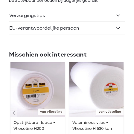
betrouwbaar behouden bij dagelijks gebruik.
Verzorgingstips
EU-verantwoordelijke persoon
Misschien ook interessant
van Vlieseline
van Vlieseline
Opstrijkbare fleece -
Volumineus vlies -
V
Vlieseline H200
Vlieseline H 630 kan
V