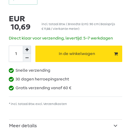
EUR
incl. totaal Btw.
( Breedte (cm): 90 cm | Basisprijs
10,69
€ 11,88 / vierkante meter
)
Direct klaar voor verzending, levertijd: 5–7 werkdagen
In de winkelwagen
Snelle verzending
30 dagen herroepingsrecht
Gratis verzending vanaf 60 €
* incl. totaal Btw. excl.
Verzendkosten
Meer details