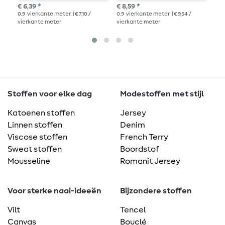
worden opgestreken
w
€ 6,39 *
€ 8,59 *
€ 1
0.9
vierkante meter
| € 7,10 /
0.9
vierkante meter
| € 9,54 /
0.9
vierkante meter
vierkante meter
vie
Stoffen voor elke dag
Modestoffen met stijl
Katoenen stoffen
Jersey
Linnen stoffen
Denim
Viscose stoffen
French Terry
Sweat stoffen
Boordstof
Mousseline
Romanit Jersey
Voor sterke naai-ideeën
Bijzondere stoffen
Vilt
Tencel
Canvas
Bouclé