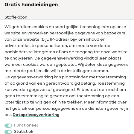
Gratis handleidingen
Stoflexicon
Wij gebruiken cookies en soortgelijke technologieën op onze
Naailexicon
website en verwerken persoonlijke gegevens van bezoekers
Gratis Naaipatronen
van onze website (bijv. IP-adres), bijv. om inhoud en
advertenties te personaliseren, om media van derde
Hulp & contact
aanbieders te integreren of om de toegang tot onze website
te analyseren. De gegevensverwerking vindt alleen plaats
Contact
wanneer cookies worden geplaatst. Wij delen deze gegevens
met derde partijen die wij in de instellingen noemen.
Wijziging van eigenaar
De gegevensverwerking kan plaatsvinden met toestemming
of op grond van een gerechtvaardigd belang. Toestemming
FAQ
kan worden gegeven of geweigerd. Er bestaat een recht om
Herroepingsrecht
geen toestemming te geven en om toestemming op een
later tijdstip te wijzigen of in te trekken. Meer informatie over
Populair
het gebruik van persoonsgegevens en de diensten geven wij in
ons
Data­privacy­verklaring
.
Stoffen
Functioneel
Fournituren
Statistiek