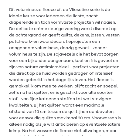
Dit volumineuze fleece uit de Vlieseline serie is de
ideale keuze voor iedereen die lichte, zacht
draperende en toch vormvaste projecten wil naaien.
De delicate crèmekleurige voering werkt discreet op
de achtergrond en geeft quilts, dekens, jassen, vesten,
patchwork- en woondecoratieprojecten een
aangenaam volumineus, donzig gevoel - zonder
volumineus te zijn. De sojavezels die het bevat zorgen
voor een bijzonder aangenaam, koel en fris gevoel en
zijn van nature antimicrobieel - perfect voor projecten
die direct op de huid worden gedragen of intensief
worden gebruikt in het dagelijks leven. Het fleece is
gemakkelijk om mee te werken, blijft zacht en soepel,
zelfs na het quilten, en is geschikt voor alle soorten
stof - van fijne katoenen stoffen tot wat stevigere
kwaliteiten. Bij het quilten wordt een maximale
afstand van 10 cm tussen de quiltlijnen aanbevolen;
voor eenvoudig quilten maximaal 20 cm. Voorwassen is
alleen nodig als je wilt anticiperen op eventuele latere
krimp. Na het wassen de fleece niet uitwringen, maar