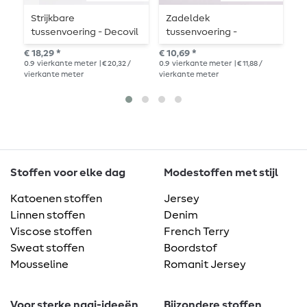
Strijkbare
Zadeldek
S
tussenvoering - Decovil
tussenvoering -
t
1
Vlieseline S320 kan
V
€ 18,29 *
€ 10,69 *
€ 1
erop gestreken worden
0.9
vierkante meter
| € 20,32 /
0.9
vierkante meter
| € 11,88 /
0.7
vierkante meter
vierkante meter
vie
Stoffen voor elke dag
Modestoffen met stijl
Katoenen stoffen
Jersey
Linnen stoffen
Denim
Viscose stoffen
French Terry
Sweat stoffen
Boordstof
Mousseline
Romanit Jersey
Voor sterke naai-ideeën
Bijzondere stoffen