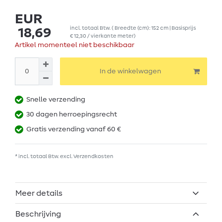
EUR
incl. totaal Btw.
( Breedte (cm): 152 cm | Basisprijs
18,69
€ 12,30 / vierkante meter
)
Artikel momenteel niet beschikbaar
In de winkelwagen
Snelle verzending
30 dagen herroepingsrecht
Gratis verzending vanaf 60 €
* incl. totaal Btw. excl.
Verzendkosten
Meer details
Beschrijving