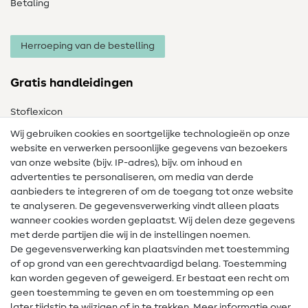
Betaling
Herroeping van de bestelling
Gratis handleidingen
Stoflexicon
Wij gebruiken cookies en soortgelijke technologieën op onze
Naailexicon
website en verwerken persoonlijke gegevens van bezoekers
Gratis Naaipatronen
van onze website (bijv. IP-adres), bijv. om inhoud en
advertenties te personaliseren, om media van derde
Hulp & contact
aanbieders te integreren of om de toegang tot onze website
te analyseren. De gegevensverwerking vindt alleen plaats
Contact
wanneer cookies worden geplaatst. Wij delen deze gegevens
met derde partijen die wij in de instellingen noemen.
Wijziging van eigenaar
De gegevensverwerking kan plaatsvinden met toestemming
of op grond van een gerechtvaardigd belang. Toestemming
FAQ
kan worden gegeven of geweigerd. Er bestaat een recht om
Herroepingsrecht
geen toestemming te geven en om toestemming op een
later tijdstip te wijzigen of in te trekken. Meer informatie over