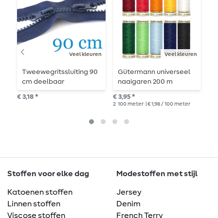
Veel kleuren
Veel kleuren
Tweewegritssluiting 90
Gütermann universeel
T
cm deelbaar
naaigaren 200 m
d
€ 3,18 *
€ 3,95 *
€ 3
2
100 meter
| € 1,98 / 100 meter
Stoffen voor elke dag
Modestoffen met stijl
Katoenen stoffen
Jersey
Linnen stoffen
Denim
Viscose stoffen
French Terry