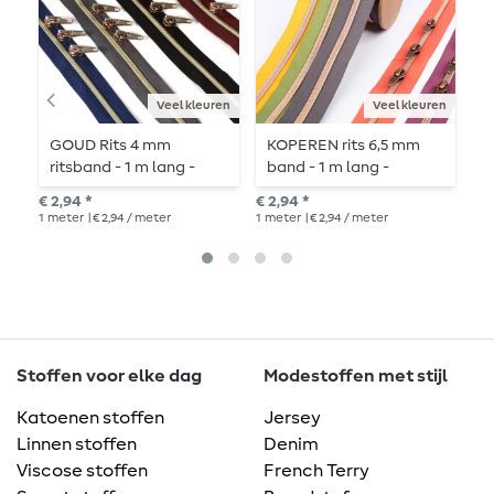
Veel kleuren
Veel kleuren
GOUD Rits 4 mm
KOPEREN rits 6,5 mm
G
ritsband - 1 m lang -
band - 1 m lang -
n
gemetalliseerd
gemetalliseerd
€ 2,94 *
€ 2,94 *
€ 3
1
meter
| € 2,94 / meter
1
meter
| € 2,94 / meter
2
1
Stoffen voor elke dag
Modestoffen met stijl
Katoenen stoffen
Jersey
Linnen stoffen
Denim
Viscose stoffen
French Terry