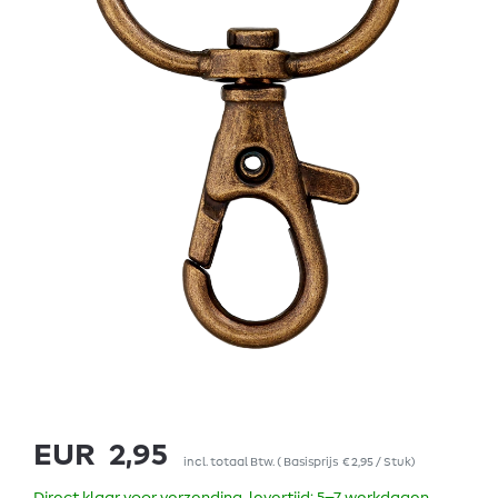
EUR 2,95
incl. totaal Btw.
(
Basisprijs
€ 2,95 / Stuk
)