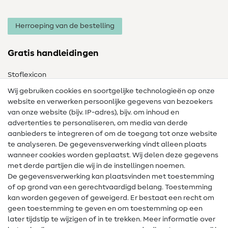
Herroeping van de bestelling
Gratis handleidingen
Stoflexicon
Wij gebruiken cookies en soortgelijke technologieën op onze
Naailexicon
website en verwerken persoonlijke gegevens van bezoekers
Gratis Naaipatronen
van onze website (bijv. IP-adres), bijv. om inhoud en
advertenties te personaliseren, om media van derde
Hulp & contact
aanbieders te integreren of om de toegang tot onze website
te analyseren. De gegevensverwerking vindt alleen plaats
Contact
wanneer cookies worden geplaatst. Wij delen deze gegevens
met derde partijen die wij in de instellingen noemen.
Wijziging van eigenaar
De gegevensverwerking kan plaatsvinden met toestemming
of op grond van een gerechtvaardigd belang. Toestemming
FAQ
kan worden gegeven of geweigerd. Er bestaat een recht om
Herroepingsrecht
geen toestemming te geven en om toestemming op een
later tijdstip te wijzigen of in te trekken. Meer informatie over
Populair