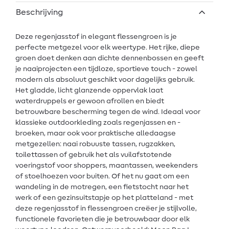
Beschrijving
Deze regenjasstof in elegant flessengroen is je
perfecte metgezel voor elk weertype. Het rijke, diepe
groen doet denken aan dichte dennenbossen en geeft
je naaiprojecten een tijdloze, sportieve touch - zowel
modern als absoluut geschikt voor dagelijks gebruik.
Het gladde, licht glanzende oppervlak laat
waterdruppels er gewoon afrollen en biedt
betrouwbare bescherming tegen de wind. Ideaal voor
klassieke outdoorkleding zoals regenjassen en -
broeken, maar ook voor praktische alledaagse
metgezellen: naai robuuste tassen, rugzakken,
toilettassen of gebruik het als vuilafstotende
voeringstof voor shoppers, maantassen, weekenders
of stoelhoezen voor buiten. Of het nu gaat om een
wandeling in de motregen, een fietstocht naar het
werk of een gezinsuitstapje op het platteland - met
deze regenjasstof in flessengroen creëer je stijlvolle,
functionele favorieten die je betrouwbaar door elk