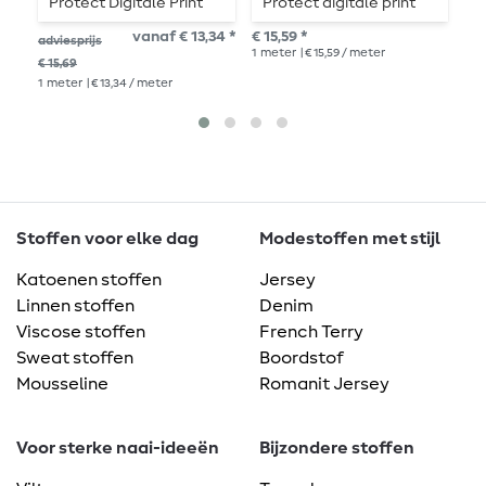
Protect Digitale Print
Protect digitale print
P
Wilde Dieren Beige
kleurrijke bloemen roze
D
vanaf € 13,34 *
€ 15,59 *
€ 1
adviesprijs
1
meter
| € 15,59 / meter
1
me
€ 15,69
1
meter
| € 13,34 / meter
Stoffen voor elke dag
Modestoffen met stijl
Katoenen stoffen
Jersey
Linnen stoffen
Denim
Viscose stoffen
French Terry
Sweat stoffen
Boordstof
Mousseline
Romanit Jersey
Voor sterke naai-ideeën
Bijzondere stoffen