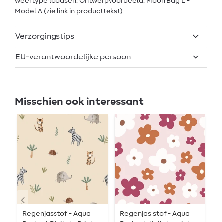
weertype loodsen. Ontwerpvoorbeeld: Moon Bag L -
Model A (zie link in producttekst)
Verzorgingstips
EU-verantwoordelijke persoon
Misschien ook interessant
Regenjasstof - Aqua
Regenjas stof - Aqua
R