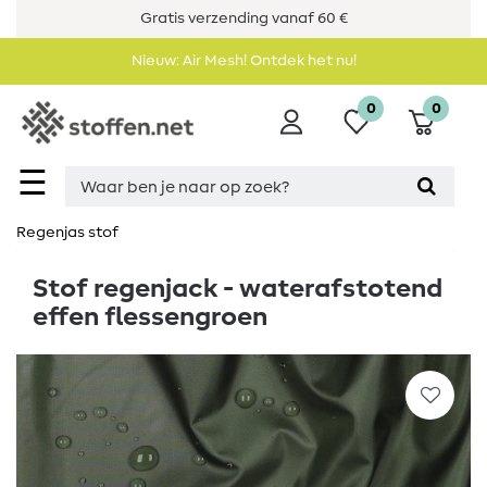
Gratis verzending vanaf 60 €
Nieuw: Air Mesh! Ontdek het nu!
0
0
☰
Regenjas stof
Stof regenjack - waterafstotend
effen flessengroen