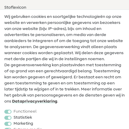
Stoflexicon
Wij gebruiken cookies en soortgelijke technologieën op onze
Naailexicon
website en verwerken persoonlijke gegevens van bezoekers
Gratis Naaipatronen
van onze website (bijv. IP-adres), bijv. om inhoud en
advertenties te personaliseren, om media van derde
Hulp & contact
aanbieders te integreren of om de toegang tot onze website
te analyseren. De gegevensverwerking vindt alleen plaats
Contact
wanneer cookies worden geplaatst. Wij delen deze gegevens
met derde partijen die wij in de instellingen noemen.
Wijziging van eigenaar
De gegevensverwerking kan plaatsvinden met toestemming
of op grond van een gerechtvaardigd belang. Toestemming
FAQ
kan worden gegeven of geweigerd. Er bestaat een recht om
Herroepingsrecht
geen toestemming te geven en om toestemming op een
later tijdstip te wijzigen of in te trekken. Meer informatie over
Populair
het gebruik van persoonsgegevens en de diensten geven wij in
ons
Data­privacy­verklaring
.
Stoffen
Functioneel
Fournituren
Statistiek
Marketing
Sale