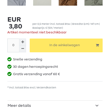
EUR
per
0,5
meter
incl. totaal Btw.
( Breedte (cm): 147 cm |
3,80
Basisprijs
€ 7,59 / meter
)
Artikel momenteel niet beschikbaar
In de winkelwagen
Snelle verzending
30 dagen herroepingsrecht
Gratis verzending vanaf 60 €
* incl. totaal Btw. excl.
Verzendkosten
Meer details