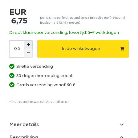
EUR
per
0,5
meter
incl. totaal Btw.
( Breedte (cm): 146 cm |
6,75
Basisprijs
€ 13,49 / meter
)
Direct klaar voor verzending, levertijd: 5–7 werkdagen
In de winkelwagen
Snelle verzending
30 dagen herroepingsrecht
Gratis verzending vanaf 60 €
* incl. totaal Btw. excl.
Verzendkosten
Meer details
Beschrijving