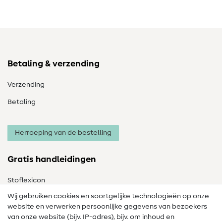
Betaling & verzending
Verzending
Betaling
Herroeping van de bestelling
Gratis handleidingen
Stoflexicon
Wij gebruiken cookies en soortgelijke technologieën op onze
Naailexicon
website en verwerken persoonlijke gegevens van bezoekers
Gratis Naaipatronen
van onze website (bijv. IP-adres), bijv. om inhoud en