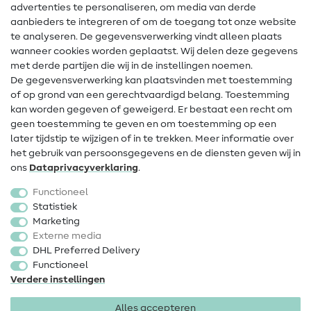
advertenties te personaliseren, om media van derde
Hulp & contact
aanbieders te integreren of om de toegang tot onze website
te analyseren. De gegevensverwerking vindt alleen plaats
Contact
wanneer cookies worden geplaatst. Wij delen deze gegevens
met derde partijen die wij in de instellingen noemen.
Wijziging van eigenaar
De gegevensverwerking kan plaatsvinden met toestemming
of op grond van een gerechtvaardigd belang. Toestemming
FAQ
kan worden gegeven of geweigerd. Er bestaat een recht om
Herroepingsrecht
geen toestemming te geven en om toestemming op een
later tijdstip te wijzigen of in te trekken. Meer informatie over
Populair
het gebruik van persoonsgegevens en de diensten geven wij in
ons
Data­privacy­verklaring
.
Stoffen
Functioneel
Fournituren
Statistiek
Marketing
Sale
Externe media
DHL Preferred Delivery
Functioneel
Verdere instellingen
Alles accepteren