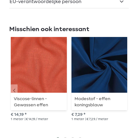
EU-verantwoordelijke persoon
Misschien ook interessant
Viscose-linnen -
Modestof - effen
S
Gewassen effen
koningsblauw
Z
terracotta
€ 14,19 *
€ 7,29 *
adv
1
meter
| € 14,19 / meter
1
meter
| € 7,29 / meter
1
me