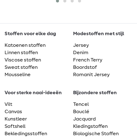
Stoffen voor elke dag
Modestoffen met stijl
Katoenen stoffen
Jersey
Linnen stoffen
Denim
Viscose stoffen
French Terry
Sweat stoffen
Boordstof
Mousseline
Romanit Jersey
Voor sterke naai-ideeën
Bijzondere stoffen
Vilt
Tencel
Canvas
Bouclé
Kunstleer
Jacquard
Softshell
Kledingstoffen
Bekledingsstoffen
Biologische Stoffen