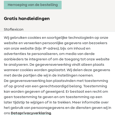
Herroeping van de bestelling
Gratis handleidingen
Stoflexicon
Wij gebruiken cookies en soortgelijke technologieën op onze
Naailexicon
website en verwerken persoonlijke gegevens van bezoekers
Gratis Naaipatronen
van onze website (bijv. IP-adres), bijv. om inhoud en
advertenties te personaliseren, om media van derde
Hulp & contact
aanbieders te integreren of om de toegang tot onze website
te analyseren. De gegevensverwerking vindt alleen plaats
Contact
wanneer cookies worden geplaatst. Wij delen deze gegevens
met derde partijen die wij in de instellingen noemen.
Wijziging van eigenaar
De gegevensverwerking kan plaatsvinden met toestemming
of op grond van een gerechtvaardigd belang. Toestemming
FAQ
kan worden gegeven of geweigerd. Er bestaat een recht om
Herroepingsrecht
geen toestemming te geven en om toestemming op een
later tijdstip te wijzigen of in te trekken. Meer informatie over
Populair
het gebruik van persoonsgegevens en de diensten geven wij in
ons
Data­privacy­verklaring
.