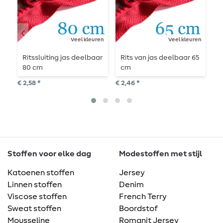
Veel kleuren
Veel kleuren
Ritssluiting jas deelbaar
Rits van jas deelbaar 65
R
80 cm
cm
8
€ 2,58 *
€ 2,46 *
€ 2
Stoffen voor elke dag
Modestoffen met stijl
Katoenen stoffen
Jersey
Linnen stoffen
Denim
Viscose stoffen
French Terry
Sweat stoffen
Boordstof
Mousseline
Romanit Jersey