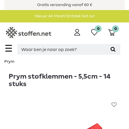
Gratis verzending vanaf 60 €
Nieuw: Air Mesh! Ontdek het nu!
0
0
☰
Prym
Prym stofklemmen - 5,5cm - 14
stuks