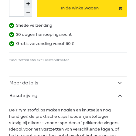
In de winkelwagen
Snelle verzending
30 dagen herroepingsrecht
Gratis verzending vanaf 60 €
* incl. totaal Btw. excl.
Verzendkosten
Meer details
Beschrijving
De Prym stofclips maken naaien en knutselen nog
handiger: de praktische clips houden je stoflagen
stevig bij elkaar - zonder spelden of prikkende vingers.
Ideaal voor het vastzetten van verschillende lagen, of
het nu gaat om quilten, patchwork of het naaien van