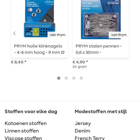
van Prym
van Prym
PRYM holle klinknagels
PRYM stalen pennen -
P
- 4-6 mm hoog - 9 mm Ø
0,6 x 30mm -
8
- zilverkleurig
zilverkleurig - 20g
€ 8,40 *
€ 4,90 *
€ 3
20
gram
Stoffen voor elke dag
Modestoffen met stijl
Katoenen stoffen
Jersey
Linnen stoffen
Denim
Viscose stoffen
French Terry