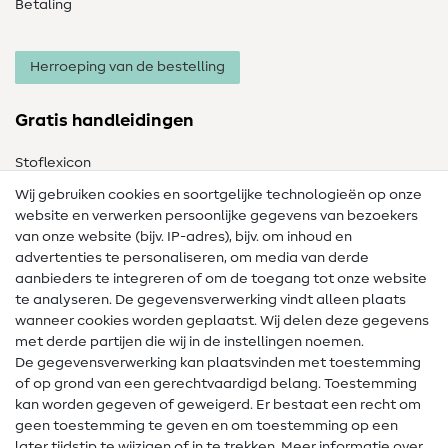
Betaling
Herroeping van de bestelling
Gratis handleidingen
Stoflexicon
Wij gebruiken cookies en soortgelijke technologieën op onze
Naailexicon
website en verwerken persoonlijke gegevens van bezoekers
Gratis Naaipatronen
van onze website (bijv. IP-adres), bijv. om inhoud en
advertenties te personaliseren, om media van derde
Hulp & contact
aanbieders te integreren of om de toegang tot onze website
te analyseren. De gegevensverwerking vindt alleen plaats
Contact
wanneer cookies worden geplaatst. Wij delen deze gegevens
met derde partijen die wij in de instellingen noemen.
Wijziging van eigenaar
De gegevensverwerking kan plaatsvinden met toestemming
of op grond van een gerechtvaardigd belang. Toestemming
FAQ
kan worden gegeven of geweigerd. Er bestaat een recht om
Herroepingsrecht
geen toestemming te geven en om toestemming op een
later tijdstip te wijzigen of in te trekken. Meer informatie over