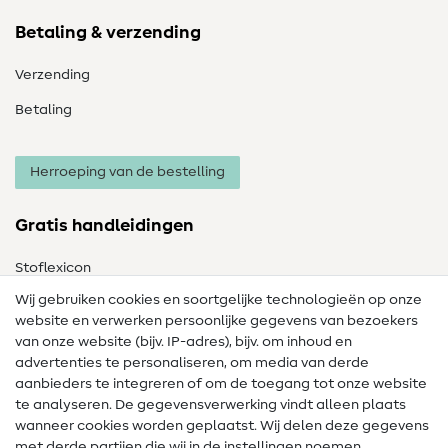
Betaling & verzending
Verzending
Betaling
Herroeping van de bestelling
Gratis handleidingen
Stoflexicon
Wij gebruiken cookies en soortgelijke technologieën op onze
Naailexicon
website en verwerken persoonlijke gegevens van bezoekers
Gratis Naaipatronen
van onze website (bijv. IP-adres), bijv. om inhoud en
advertenties te personaliseren, om media van derde
Hulp & contact
aanbieders te integreren of om de toegang tot onze website
te analyseren. De gegevensverwerking vindt alleen plaats
Contact
wanneer cookies worden geplaatst. Wij delen deze gegevens
met derde partijen die wij in de instellingen noemen.