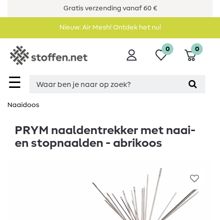
Gratis verzending vanaf 60 €
Nieuw: Air Mesh! Ontdek het nu!
0
0
☰
Naaidoos
PRYM naaldentrekker met naai-
en stopnaalden - abrikoos