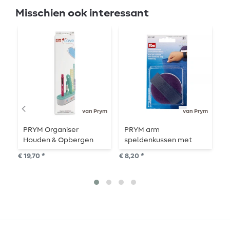
Misschien ook interessant
van Prym
van Prym
PRYM Organiser
PRYM arm
P
Houden & Opbergen
speldenkussen met
m
klittenband
s
€ 19,70 *
€ 8,20 *
€ 1