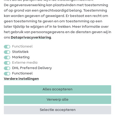
Wijziging van eigenaar
De gegevensverwerking kan plaatsvinden met toestemming
of op grond van een gerechtvaardigd belang. Toestemming
FAQ
kan worden gegeven of geweigerd. Er bestaat een recht om
Herroepingsrecht
geen toestemming te geven en om toestemming op een
later tijdstip te wijzigen of in te trekken. Meer informatie over
Populair
het gebruik van persoonsgegevens en de diensten geven wij in
ons
Data­privacy­verklaring
.
Stoffen
Functioneel
Fournituren
Statistiek
Marketing
Sale
Externe media
DHL Preferred Delivery
Functioneel
Verdere instellingen
Alles accepteren
Colofon
Privacy
Algemene voorwaarden
Herroepingsrecht
Verwerp alle
Selectie accepteren
Copyright 2026 SewIY GmbH