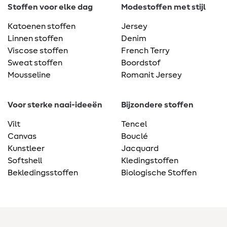
Stoffen voor elke dag
Modestoffen met stijl
Katoenen stoffen
Jersey
Linnen stoffen
Denim
Viscose stoffen
French Terry
Sweat stoffen
Boordstof
Mousseline
Romanit Jersey
Voor sterke naai-ideeën
Bijzondere stoffen
Vilt
Tencel
Canvas
Bouclé
Kunstleer
Jacquard
Softshell
Kledingstoffen
Bekledingsstoffen
Biologische Stoffen