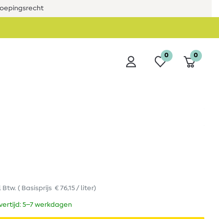
roepingsrecht
0
0
l Btw.
(
Basisprijs
€ 76,15 / liter
)
evertijd: 5–7 werkdagen