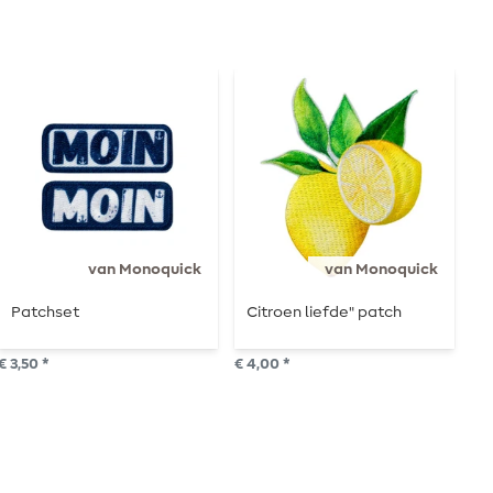
van Monoquick
van Monoquick
Patchset
Citroen liefde" patch
P
t
€ 3,50 *
€ 4,00 *
€ 3