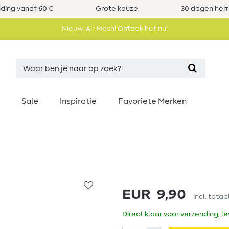
nding vanaf 60 €
Grote keuze
30 dagen her
Nieuw: Air Mesh! Ontdek het nu!
Sale
Inspiratie
Favoriete Merken
EUR 9,90
incl. totaa
Direct klaar voor verzending, l