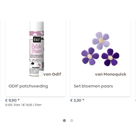
van Odif
van Monoquick
ODIF patchvoeding
Set bloemen paars
€ 9,90 *
€ 3,30 *
0.125
liter
| € 76,15 / liter