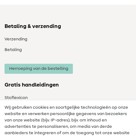
Betaling & verzending
Verzending
Betaling
Herroeping van de bestelling
Gratis handleidingen
Stoflexicon
Wij gebruiken cookies en soortgelijke technologieën op onze
Naailexicon
website en verwerken persoonlijke gegevens van bezoekers
Gratis Naaipatronen
van onze website (bijv. IP-adres), bijv. om inhoud en
advertenties te personaliseren, om media van derde
Hulp & contact
aanbieders te integreren of om de toegang tot onze website