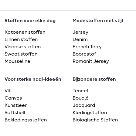
Stoffen voor elke dag
Modestoffen met stijl
Katoenen stoffen
Jersey
Linnen stoffen
Denim
Viscose stoffen
French Terry
Sweat stoffen
Boordstof
Mousseline
Romanit Jersey
Voor sterke naai-ideeën
Bijzondere stoffen
Vilt
Tencel
Canvas
Bouclé
Kunstleer
Jacquard
Softshell
Kledingstoffen
Bekledingsstoffen
Biologische Stoffen