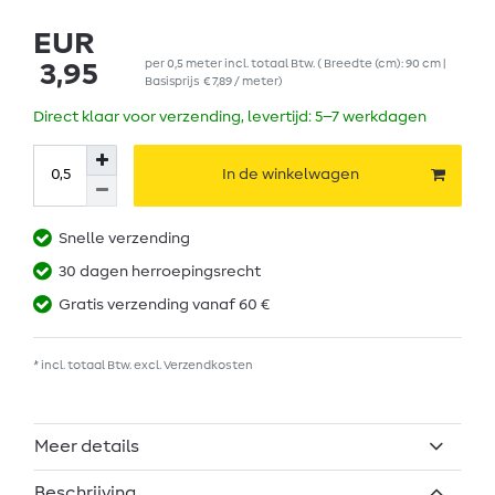
EUR
per
0,5
meter
incl. totaal Btw.
( Breedte (cm): 90 cm |
3,95
Basisprijs
€ 7,89 / meter
)
Direct klaar voor verzending, levertijd: 5–7 werkdagen
In de winkelwagen
Snelle verzending
30 dagen herroepingsrecht
Gratis verzending vanaf 60 €
* incl. totaal Btw. excl.
Verzendkosten
Meer details
Beschrijving