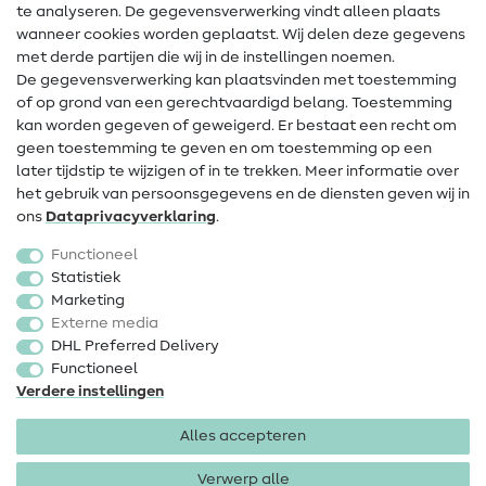
te analyseren. De gegevensverwerking vindt alleen plaats
Contact
wanneer cookies worden geplaatst. Wij delen deze gegevens
met derde partijen die wij in de instellingen noemen.
Wijziging van eigenaar
De gegevensverwerking kan plaatsvinden met toestemming
of op grond van een gerechtvaardigd belang. Toestemming
FAQ
kan worden gegeven of geweigerd. Er bestaat een recht om
Herroepingsrecht
geen toestemming te geven en om toestemming op een
later tijdstip te wijzigen of in te trekken. Meer informatie over
Populair
het gebruik van persoonsgegevens en de diensten geven wij in
ons
Data­privacy­verklaring
.
Stoffen
Functioneel
Fournituren
Statistiek
Marketing
Sale
Externe media
DHL Preferred Delivery
Functioneel
Verdere instellingen
Alles accepteren
Colofon
Privacy
Algemene voorwaarden
Herroepingsrecht
Verwerp alle