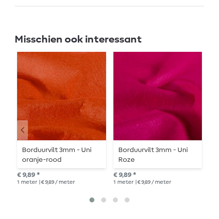
Misschien ook interessant
Borduurvilt 3mm - Uni
Borduurvilt 3mm - Uni
K
oranje-rood
Roze
4
€ 9,89 *
€ 9,89 *
€ 1
1
meter
| € 9,89 / meter
1
meter
| € 9,89 / meter
1
me