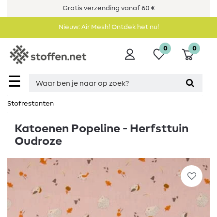
Gratis verzending vanaf 60 €
Nieuw: Air Mesh! Ontdek het nu!
0
0
☰
Stofrestanten
Katoenen Popeline - Herfsttuin
Oudroze