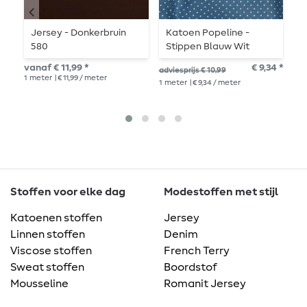
Jersey - Donkerbruin
Katoen Popeline -
K
580
Stippen Blauw Wit
S
vanaf € 11,99 *
€ 9,34 *
adviesprijs € 10,99
adv
1
meter
| € 11,99 / meter
1
meter
| € 9,34 / meter
1
me
Stoffen voor elke dag
Modestoffen met stijl
Katoenen stoffen
Jersey
Linnen stoffen
Denim
Viscose stoffen
French Terry
Sweat stoffen
Boordstof
Mousseline
Romanit Jersey