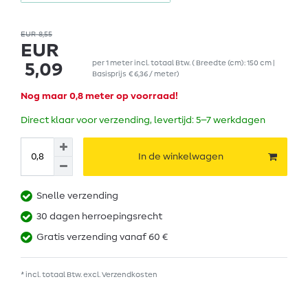
EUR 8,55
EUR
per
1
meter
incl. totaal Btw.
( Breedte (cm): 150 cm |
5,09
Basisprijs
€ 6,36 / meter
)
Nog maar 0,8 meter op voorraad!
Direct klaar voor verzending, levertijd: 5–7 werkdagen
In de winkelwagen
Snelle verzending
30 dagen herroepingsrecht
Gratis verzending vanaf 60 €
* incl. totaal Btw. excl.
Verzendkosten