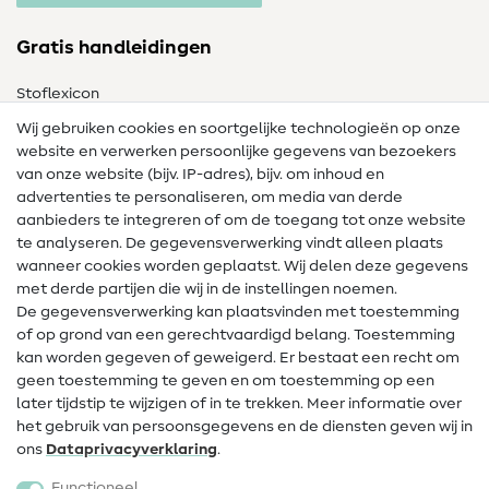
Gratis handleidingen
Stoflexicon
Wij gebruiken cookies en soortgelijke technologieën op onze
Naailexicon
website en verwerken persoonlijke gegevens van bezoekers
Gratis Naaipatronen
van onze website (bijv. IP-adres), bijv. om inhoud en
advertenties te personaliseren, om media van derde
Hulp & contact
aanbieders te integreren of om de toegang tot onze website
te analyseren. De gegevensverwerking vindt alleen plaats
Contact
wanneer cookies worden geplaatst. Wij delen deze gegevens
met derde partijen die wij in de instellingen noemen.
Wijziging van eigenaar
De gegevensverwerking kan plaatsvinden met toestemming
of op grond van een gerechtvaardigd belang. Toestemming
FAQ
kan worden gegeven of geweigerd. Er bestaat een recht om
Herroepingsrecht
geen toestemming te geven en om toestemming op een
later tijdstip te wijzigen of in te trekken. Meer informatie over
Populair
het gebruik van persoonsgegevens en de diensten geven wij in
ons
Data­privacy­verklaring
.
Stoffen
Functioneel