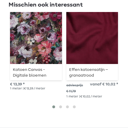
Misschien ook interessant
Katoen Canvas -
Effen katoensatijn –
G
Digitale bloemen
granaatrood
G
beschilderd Mauve
Z
€ 13,39 *
vanaf € 10,02 *
€ 1
adviesprijs
1
meter
| € 13,39 / meter
1
me
€ 11,79
1
meter
| € 10,02 / meter