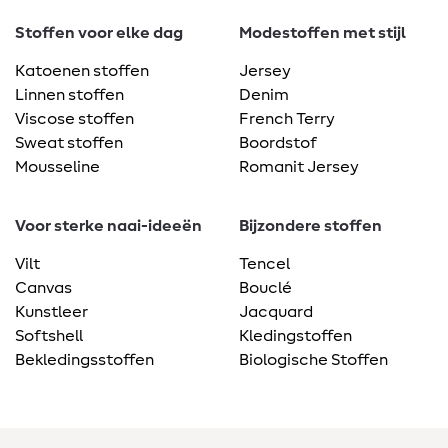
Stoffen voor elke dag
Modestoffen met stijl
Katoenen stoffen
Jersey
Linnen stoffen
Denim
Viscose stoffen
French Terry
Sweat stoffen
Boordstof
Mousseline
Romanit Jersey
Voor sterke naai-ideeën
Bijzondere stoffen
Vilt
Tencel
Canvas
Bouclé
Kunstleer
Jacquard
Softshell
Kledingstoffen
Bekledingsstoffen
Biologische Stoffen