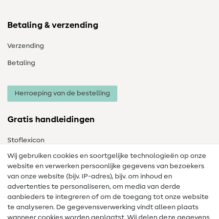
Betaling & verzending
Verzending
Betaling
Herroeping van de bestelling
Gratis handleidingen
Stoflexicon
Wij gebruiken cookies en soortgelijke technologieën op onze
Naailexicon
website en verwerken persoonlijke gegevens van bezoekers
Gratis Naaipatronen
van onze website (bijv. IP-adres), bijv. om inhoud en
advertenties te personaliseren, om media van derde
Hulp & contact
aanbieders te integreren of om de toegang tot onze website
te analyseren. De gegevensverwerking vindt alleen plaats
Contact
wanneer cookies worden geplaatst. Wij delen deze gegevens