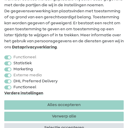
met derde partijen die wij in de instellingen noemen.
Wijziging van eigenaar
De gegevensverwerking kan plaatsvinden met toestemming
of op grond van een gerechtvaardigd belang. Toestemming
FAQ
kan worden gegeven of geweigerd. Er bestaat een recht om
Herroepingsrecht
geen toestemming te geven en om toestemming op een
later tijdstip te wijzigen of in te trekken. Meer informatie over
Populair
het gebruik van persoonsgegevens en de diensten geven wij in
ons
Data­privacy­verklaring
.
Stoffen
Functioneel
Fournituren
Statistiek
Marketing
Sale
Externe media
DHL Preferred Delivery
Functioneel
Verdere instellingen
Alles accepteren
Colofon
Privacy
Algemene voorwaarden
Herroepingsrecht
Verwerp alle
Selectie accepteren