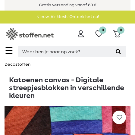
Gratis verzending vanaf 60 €
Nieuw: Air Mesh! Ontdek het nu!
0
0
☰
Decostoffen
Katoenen canvas - Digitale
streepjesblokken in verschillende
kleuren