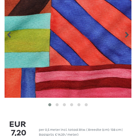
EUR
per
0,5
meter
incl. totaal Btw.
( Breedte (cm): 138 cm |
7,20
Basisprijs
€ 14,39 / meter
)