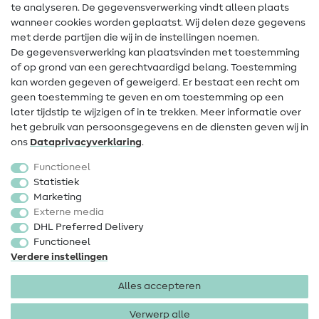
te analyseren. De gegevensverwerking vindt alleen plaats
Contact
wanneer cookies worden geplaatst. Wij delen deze gegevens
met derde partijen die wij in de instellingen noemen.
Wijziging van eigenaar
De gegevensverwerking kan plaatsvinden met toestemming
of op grond van een gerechtvaardigd belang. Toestemming
FAQ
kan worden gegeven of geweigerd. Er bestaat een recht om
Herroepingsrecht
geen toestemming te geven en om toestemming op een
later tijdstip te wijzigen of in te trekken. Meer informatie over
Populair
het gebruik van persoonsgegevens en de diensten geven wij in
ons
Data­privacy­verklaring
.
Stoffen
Functioneel
Fournituren
Statistiek
Marketing
Sale
Externe media
DHL Preferred Delivery
Functioneel
Verdere instellingen
Alles accepteren
Colofon
Privacy
Algemene voorwaarden
Herroepingsrecht
Verwerp alle