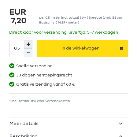
EUR
per
0,5
meter
incl. totaal Btw.
( Breedte (cm): 138 cm |
7,20
Basisprijs
€ 14,39 / meter
)
Direct klaar voor verzending, levertijd: 5–7 werkdagen
In de winkelwagen
Snelle verzending
30 dagen herroepingsrecht
Gratis verzending vanaf 60 €
* incl. totaal Btw. excl.
Verzendkosten
Meer details
Beschrijving