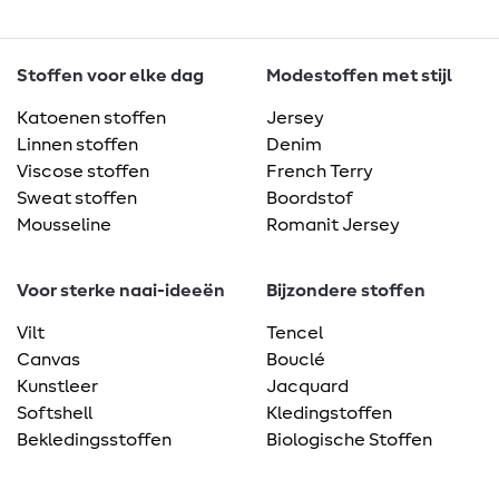
Stoffen voor elke dag
Modestoffen met stijl
Katoenen stoffen
Jersey
Linnen stoffen
Denim
Viscose stoffen
French Terry
Sweat stoffen
Boordstof
Mousseline
Romanit Jersey
Voor sterke naai-ideeën
Bijzondere stoffen
Vilt
Tencel
Canvas
Bouclé
Kunstleer
Jacquard
Softshell
Kledingstoffen
Bekledingsstoffen
Biologische Stoffen