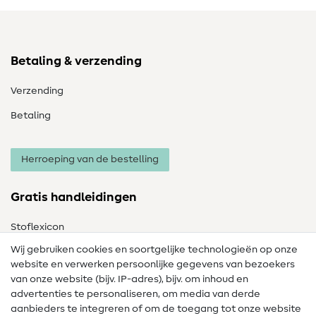
Betaling & verzending
Verzending
Betaling
Herroeping van de bestelling
Gratis handleidingen
Stoflexicon
Wij gebruiken cookies en soortgelijke technologieën op onze
Naailexicon
website en verwerken persoonlijke gegevens van bezoekers
Gratis Naaipatronen
van onze website (bijv. IP-adres), bijv. om inhoud en
advertenties te personaliseren, om media van derde
Hulp & contact
aanbieders te integreren of om de toegang tot onze website