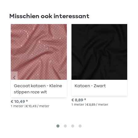
Misschien ook interessant
Gecoat katoen - Kleine
Katoen - Zwart
K
stippen roze wit
€ 8,89 *
€ 8
€ 10,49 *
1
meter
| € 8,89 / meter
1
me
1
meter
| € 10,49 / meter