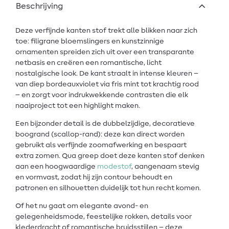
Beschrijving
Deze verfijnde kanten stof trekt alle blikken naar zich
toe: filigrane bloemslingers en kunstzinnige
ornamenten spreiden zich uit over een transparante
netbasis en creëren een romantische, licht
nostalgische look. De kant straalt in intense kleuren –
van diep bordeauxviolet via fris mint tot krachtig rood
– en zorgt voor indrukwekkende contrasten die elk
naaiproject tot een highlight maken.
Een bijzonder detail is de dubbelzijdige, decoratieve
boogrand (scallop-rand): deze kan direct worden
gebruikt als verfijnde zoomafwerking en bespaart
extra zomen. Qua greep doet deze kanten stof denken
aan een hoogwaardige
modestof
, aangenaam stevig
en vormvast, zodat hij zijn contour behoudt en
patronen en silhouetten duidelijk tot hun recht komen.
Of het nu gaat om elegante avond- en
gelegenheidsmode, feestelijke rokken, details voor
klederdracht of romantische bruidsstijlen – deze