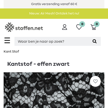
Gratis verzending vanaf 60 €
Nieuw: Air Mesh! Ontdek het nu!
0
0
☰
Kant Stof
Kantstof - effen zwart