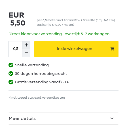
EUR
per
0,5
meter
incl. totaal Btw.
( Breedte (cm): 145 cm |
5,50
Basisprijs
€ 10,99 / meter
)
Direct klaar voor verzending, levertijd: 5–7 werkdagen
In de winkelwagen
Snelle verzending
30 dagen herroepingsrecht
Gratis verzending vanaf 60 €
* incl. totaal Btw. excl.
Verzendkosten
Meer details