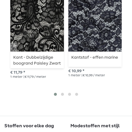
Kant - Dubbelzijdige
Kantstof - effen marine
K
boogrand Paisley Zwart
€ 10,99 *
€ 1
€ 11,79 *
1
meter
| € 10,99 / meter
1
me
1
meter
| € 11,79 / meter
Stoffen voor elke dag
Modestoffen met stijl