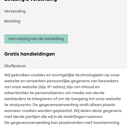
Verzending
Betaling
Herroeping van de bestelling
Gratis handleidingen
Stoflexicon
Wij gebruiken cookies en soortgelijke technologieën op onze
Naailexicon
website en verwerken persoonlijke gegevens van bezoekers
Gratis Naaipatronen
van onze website (bijv. IP-adres), bijv. om inhoud en
advertenties te personaliseren, om media van derde
Hulp & contact
aanbieders te integreren of om de toegang tot onze website
te analyseren. De gegevensverwerking vindt alleen plaats
Contact
wanneer cookies worden geplaatst. Wij delen deze gegevens
met derde partijen die wij in de instellingen noemen.
Wijziging van eigenaar
De gegevensverwerking kan plaatsvinden met toestemming