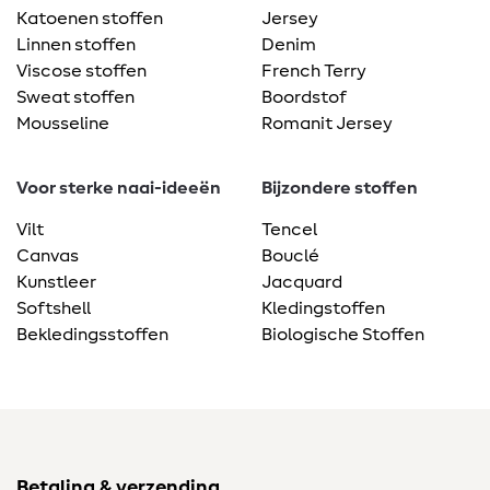
Katoenen stoffen
Jersey
Linnen stoffen
Denim
Viscose stoffen
French Terry
Sweat stoffen
Boordstof
Mousseline
Romanit Jersey
Voor sterke naai-ideeën
Bijzondere stoffen
Vilt
Tencel
Canvas
Bouclé
Kunstleer
Jacquard
Softshell
Kledingstoffen
Bekledingsstoffen
Biologische Stoffen
Betaling & verzending