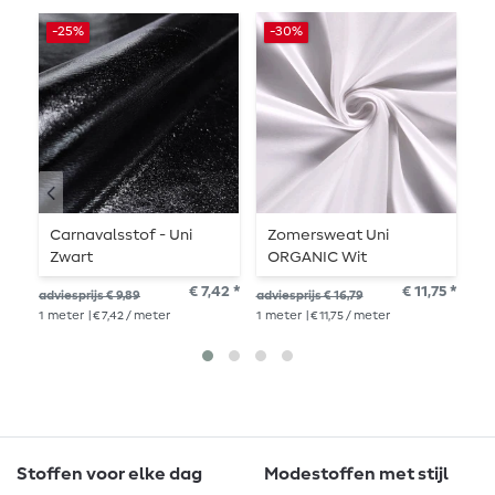
-25%
-30%
-
Carnavalsstof - Uni
Zomersweat Uni
B
Zwart
ORGANIC Wit
S
G
€ 7,42 *
€ 11,75 *
adviesprijs € 9,89
adviesprijs € 16,79
adv
V
1
meter
| € 7,42 / meter
1
meter
| € 11,75 / meter
1
me
Stoffen voor elke dag
Modestoffen met stijl