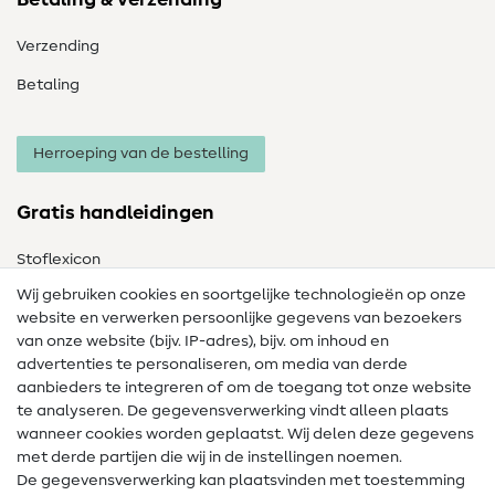
Verzending
Betaling
Herroeping van de bestelling
Gratis handleidingen
Stoflexicon
Wij gebruiken cookies en soortgelijke technologieën op onze
Naailexicon
website en verwerken persoonlijke gegevens van bezoekers
Gratis Naaipatronen
van onze website (bijv. IP-adres), bijv. om inhoud en
advertenties te personaliseren, om media van derde
Hulp & contact
aanbieders te integreren of om de toegang tot onze website
te analyseren. De gegevensverwerking vindt alleen plaats
Contact
wanneer cookies worden geplaatst. Wij delen deze gegevens
met derde partijen die wij in de instellingen noemen.
Wijziging van eigenaar
De gegevensverwerking kan plaatsvinden met toestemming