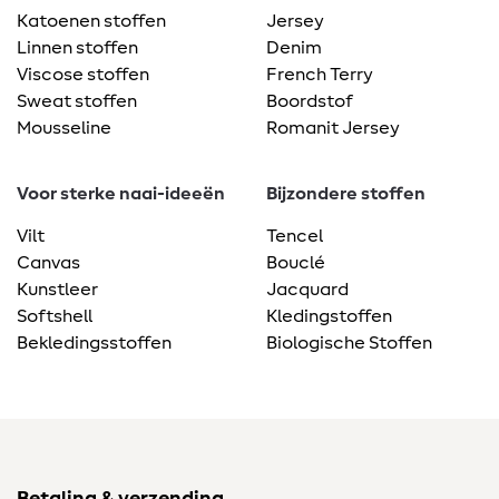
Katoenen stoffen
Jersey
Linnen stoffen
Denim
Viscose stoffen
French Terry
Sweat stoffen
Boordstof
Mousseline
Romanit Jersey
Voor sterke naai-ideeën
Bijzondere stoffen
Vilt
Tencel
Canvas
Bouclé
Kunstleer
Jacquard
Softshell
Kledingstoffen
Bekledingsstoffen
Biologische Stoffen
Betaling & verzending