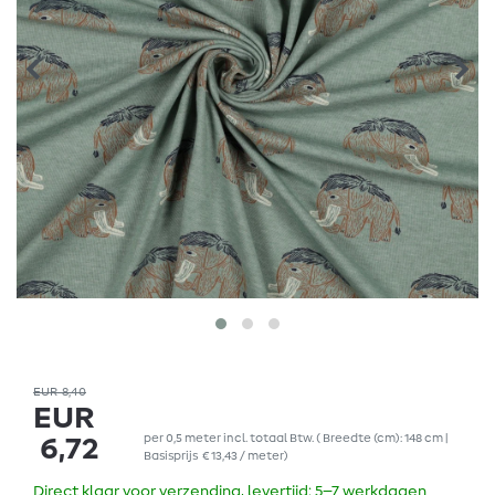
EUR 8,40
EUR
per
0,5
meter
incl. totaal Btw.
( Breedte (cm): 148 cm |
6,72
Basisprijs
€ 13,43 / meter
)
Direct klaar voor verzending, levertijd: 5–7 werkdagen