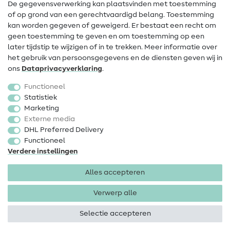
De gegevensverwerking kan plaatsvinden met toestemming
of op grond van een gerechtvaardigd belang. Toestemming
FAQ
kan worden gegeven of geweigerd. Er bestaat een recht om
Herroepingsrecht
geen toestemming te geven en om toestemming op een
later tijdstip te wijzigen of in te trekken. Meer informatie over
Populair
het gebruik van persoonsgegevens en de diensten geven wij in
ons
Data­privacy­verklaring
.
Stoffen
Functioneel
Fournituren
Statistiek
Marketing
Sale
Externe media
DHL Preferred Delivery
Functioneel
Verdere instellingen
Alles accepteren
Colofon
Privacy
Algemene voorwaarden
Herroepingsrecht
Verwerp alle
Selectie accepteren
Copyright 2026 SewIY GmbH