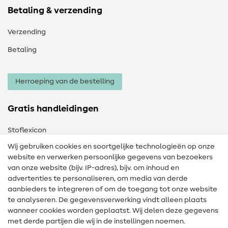
Betaling & verzending
Verzending
Betaling
Herroeping van de bestelling
Gratis handleidingen
Stoflexicon
Wij gebruiken cookies en soortgelijke technologieën op onze
Naailexicon
website en verwerken persoonlijke gegevens van bezoekers
Gratis Naaipatronen
van onze website (bijv. IP-adres), bijv. om inhoud en
advertenties te personaliseren, om media van derde
Hulp & contact
aanbieders te integreren of om de toegang tot onze website
te analyseren. De gegevensverwerking vindt alleen plaats
Contact
wanneer cookies worden geplaatst. Wij delen deze gegevens
met derde partijen die wij in de instellingen noemen.
Wijziging van eigenaar