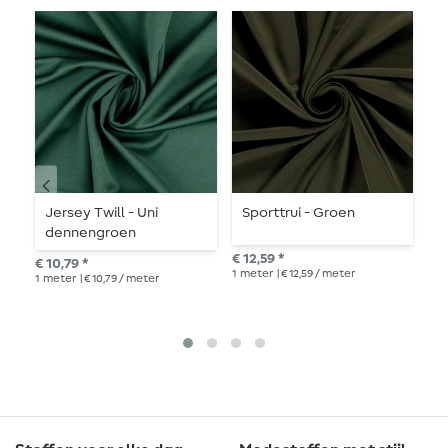
Jersey Twill - Uni
Sporttrui - Groen
J
dennengroen
€ 12,59 *
€ 1
€ 10,79 *
1
meter
| € 12,59 / meter
1
me
1
meter
| € 10,79 / meter