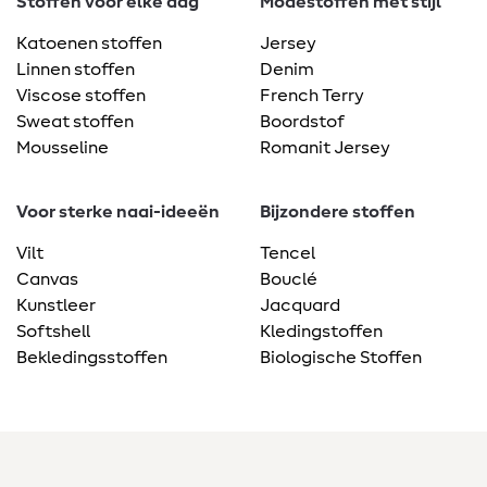
Stoffen voor elke dag
Modestoffen met stijl
Katoenen stoffen
Jersey
Linnen stoffen
Denim
Viscose stoffen
French Terry
Sweat stoffen
Boordstof
Mousseline
Romanit Jersey
Voor sterke naai-ideeën
Bijzondere stoffen
Vilt
Tencel
Canvas
Bouclé
Kunstleer
Jacquard
Softshell
Kledingstoffen
Bekledingsstoffen
Biologische Stoffen