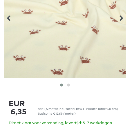
EUR
per
0,5
meter
incl. totaal Btw.
( Breedte (cm): 150 cm |
6,35
Basisprijs
€ 12,69 / meter
)
Direct klaar voor verzending, levertijd: 5–7 werkdagen