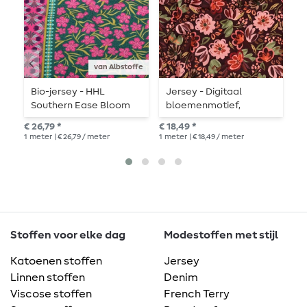
van Albstoffe
Bio-jersey - HHL
Jersey - Digitaal
V
Southern Ease Bloom
bloemenmotief,
b
Drift Groen
bordeauxrood
€ 26,79 *
€ 18,49 *
€ 2
1
meter
| € 26,79 / meter
1
meter
| € 18,49 / meter
1
me
Stoffen voor elke dag
Modestoffen met stijl
Katoenen stoffen
Jersey
Linnen stoffen
Denim
Viscose stoffen
French Terry