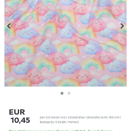
EUR
per
0,5
meter
incl. totaal Btw.
( Breedte (cm): 150 cm |
10,45
Basisprijs
€ 20,89 / meter
)