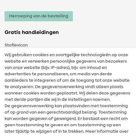
Herroeping van de bestelling
Gratis handleidingen
Stoflexicon
Wij gebruiken cookies en soortgelijke technologieën op onze
Naailexicon
website en verwerken persoonlijke gegevens van bezoekers
Gratis Naaipatronen
van onze website (bijv. IP-adres), bijv. om inhoud en
advertenties te personaliseren, om media van derde
Hulp & contact
aanbieders te integreren of om de toegang tot onze website
te analyseren. De gegevensverwerking vindt alleen plaats
Contact
wanneer cookies worden geplaatst. Wij delen deze gegevens
met derde partijen die wij in de instellingen noemen.
Wijziging van eigenaar
De gegevensverwerking kan plaatsvinden met toestemming
of op grond van een gerechtvaardigd belang. Toestemming
FAQ
kan worden gegeven of geweigerd. Er bestaat een recht om
Herroepingsrecht
geen toestemming te geven en om toestemming op een
later tijdstip te wijzigen of in te trekken. Meer informatie over
Populair