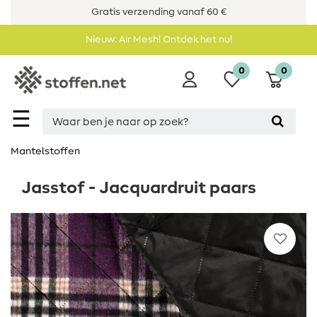
Gratis verzending vanaf 60 €
Nieuw: Air Mesh! Ontdek het nu!
0
0
☰
Mantelstoffen
Jasstof - Jacquardruit paars