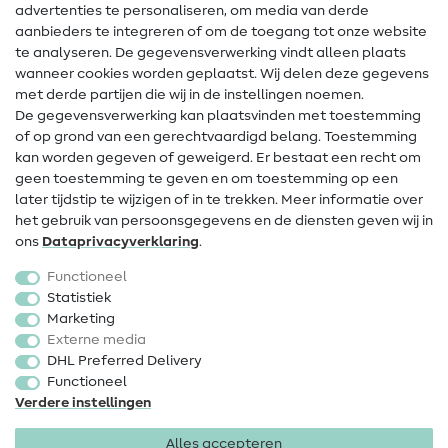
advertenties te personaliseren, om media van derde
Hulp & contact
aanbieders te integreren of om de toegang tot onze website
te analyseren. De gegevensverwerking vindt alleen plaats
Contact
wanneer cookies worden geplaatst. Wij delen deze gegevens
met derde partijen die wij in de instellingen noemen.
Wijziging van eigenaar
De gegevensverwerking kan plaatsvinden met toestemming
of op grond van een gerechtvaardigd belang. Toestemming
FAQ
kan worden gegeven of geweigerd. Er bestaat een recht om
Herroepingsrecht
geen toestemming te geven en om toestemming op een
later tijdstip te wijzigen of in te trekken. Meer informatie over
Populair
het gebruik van persoonsgegevens en de diensten geven wij in
ons
Data­privacy­verklaring
.
Stoffen
Functioneel
Fournituren
Statistiek
Marketing
Sale
Externe media
DHL Preferred Delivery
Functioneel
Verdere instellingen
Alles accepteren