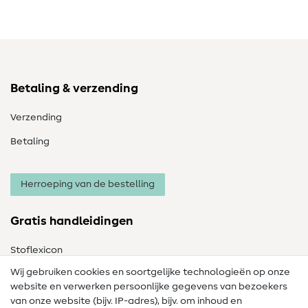
Betaling & verzending
Verzending
Betaling
Herroeping van de bestelling
Gratis handleidingen
Stoflexicon
Wij gebruiken cookies en soortgelijke technologieën op onze
Naailexicon
website en verwerken persoonlijke gegevens van bezoekers
Gratis Naaipatronen
van onze website (bijv. IP-adres), bijv. om inhoud en