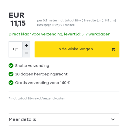
EUR
per
0,5
meter
incl. totaal Btw.
( Breedte (cm): 145 cm |
11,15
Basisprijs
€ 22,29 / meter
)
Direct klaar voor verzending, levertijd: 5–7 werkdagen
In de winkelwagen
Snelle verzending
30 dagen herroepingsrecht
Gratis verzending vanaf 60 €
* incl. totaal Btw. excl.
Verzendkosten
Meer details