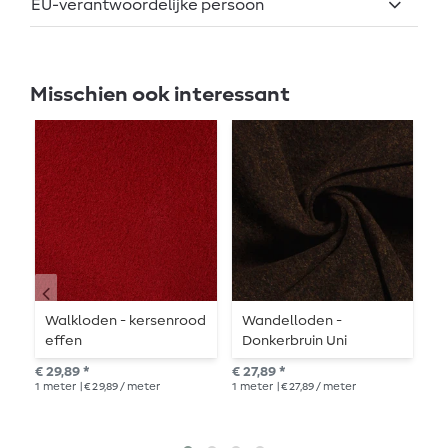
EU-verantwoordelijke persoon
Misschien ook interessant
Walkloden - kersenrood
Wandelloden -
W
effen
Donkerbruin Uni
f
Melange
€ 29,89 *
€ 27,89 *
€ 2
1
meter
| € 29,89 / meter
1
meter
| € 27,89 / meter
1
me