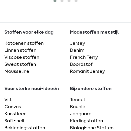
Stoffen voor elke dag
Modestoffen met stijl
Katoenen stoffen
Jersey
Linnen stoffen
Denim
Viscose stoffen
French Terry
Sweat stoffen
Boordstof
Mousseline
Romanit Jersey
Voor sterke naai-ideeën
Bijzondere stoffen
Vilt
Tencel
Canvas
Bouclé
Kunstleer
Jacquard
Softshell
Kledingstoffen
Bekledingsstoffen
Biologische Stoffen