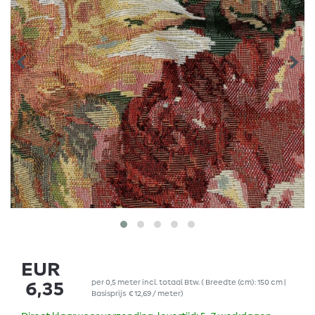
EUR
per
0,5
meter
incl. totaal Btw.
( Breedte (cm): 150 cm |
6,35
Basisprijs
€ 12,69 / meter
)