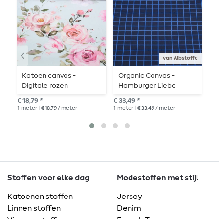
van Albstoffe
Katoen canvas -
Organic Canvas -
K
Digitale rozen
Hamburger Liebe
D
lichtblauw
Digitale Print Kevers &
€ 18,79 *
€ 33,49 *
€ 1
Insecten Rasters
1
meter
| € 18,79 / meter
1
meter
| € 33,49 / meter
1
me
Marine
Stoffen voor elke dag
Modestoffen met stijl
Katoenen stoffen
Jersey
Linnen stoffen
Denim