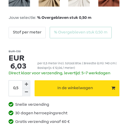
Jouw selectie:
% Overgebleven stuk 0,50 m
Stof per meter
% Overgebleven stuk 0,50 m
EUR 7,10
EUR
per
0,5
meter
incl. totaal Btw.
( Breedte (cm): 140 cm |
6,03
Basisprijs
€ 12,06 / meter
)
Direct klaar voor verzending, levertijd: 5–7 werkdagen
In de winkelwagen
Snelle verzending
30 dagen herroepingsrecht
Gratis verzending vanaf 60 €