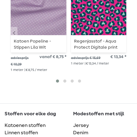
Katoen Popeline -
Regenjasstof - Aqua
T
Stippen Lila Wit
Protect Digitale print
B
Leo Fuchsia
r
vanaf € 8,75 *
€ 13,34 *
adviesprijs
adviesprijs € 15,69
adv
1
meter
| € 13,34 / meter
€ 10,29
€ 1
1
meter
| € 8,75 / meter
1
me
Stoffen voor elke dag
Modestoffen met stijl
Katoenen stoffen
Jersey
Linnen stoffen
Denim