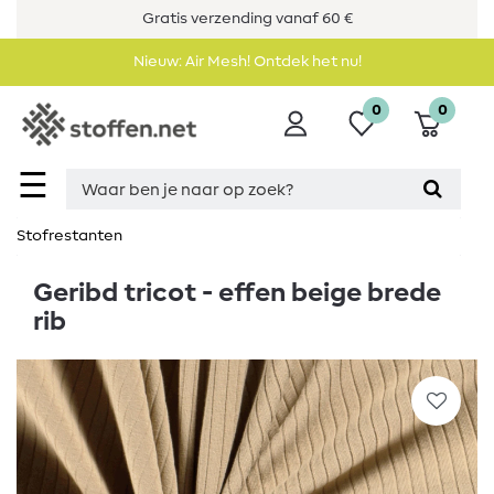
Gratis verzending vanaf 60 €
Nieuw: Air Mesh! Ontdek het nu!
0
0
☰
Stofrestanten
Geribd tricot - effen beige brede
rib