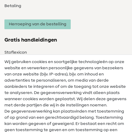
Betaling
Herroeping van de bestelling
Gratis handleidingen
Stoflexicon
Wij gebruiken cookies en soortgelijke technologieën op onze
Naailexicon
website en verwerken persoonlijke gegevens van bezoekers
Gratis Naaipatronen
van onze website (bijv. IP-adres), bijv. om inhoud en
advertenties te personaliseren, om media van derde
Hulp & contact
aanbieders te integreren of om de toegang tot onze website
te analyseren. De gegevensverwerking vindt alleen plaats
Contact
wanneer cookies worden geplaatst. Wij delen deze gegevens
met derde partijen die wij in de instellingen noemen.
Wijziging van eigenaar
De gegevensverwerking kan plaatsvinden met toestemming
of op grond van een gerechtvaardigd belang. Toestemming
FAQ
kan worden gegeven of geweigerd. Er bestaat een recht om
Herroepingsrecht
geen toestemming te geven en om toestemming op een