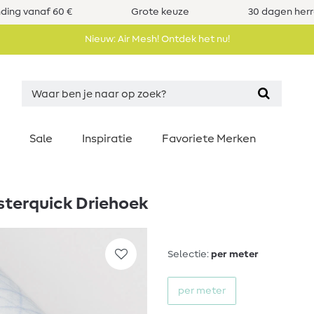
nding vanaf 60 €
Grote keuze
30 dagen her
Nieuw: Air Mesh! Ontdek het nu!
Sale
Inspiratie
Favoriete Merken
asterquick Driehoek
Selectie:
per meter
per meter