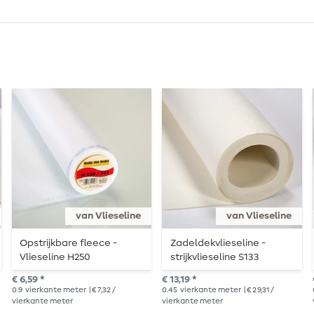
van Vlieseline
van Vlieseline
Opstrijkbare fleece -
Zadeldekvlieseline -
Vlieseline H250
strijkvlieseline S133
€ 6,59 *
€ 13,19 *
0.9
vierkante meter
| € 7,32 /
0.45
vierkante meter
| € 29,31 /
vierkante meter
vierkante meter