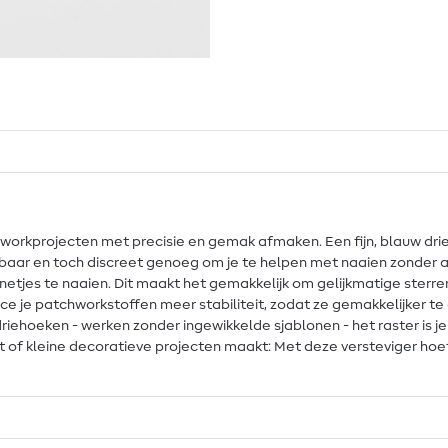
chworkprojecten met precisie en gemak afmaken. Een fijn, blauw drie
chtbaar en toch discreet genoeg om je te helpen met naaien zonder a
 netjes te naaien. Dit maakt het gemakkelijk om gelijkmatige ster
e je patchworkstoffen meer stabiliteit, zodat ze gemakkelijker te g
riehoeken - werken zonder ingewikkelde sjablonen - het raster is 
t of kleine decoratieve projecten maakt: Met deze versteviger hoe