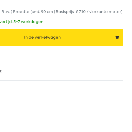
l Btw.
( Breedte (cm): 90 cm | Basisprijs
€ 7,10 / vierkante meter
)
evertijd: 5–7 werkdagen
In de winkelwagen
€