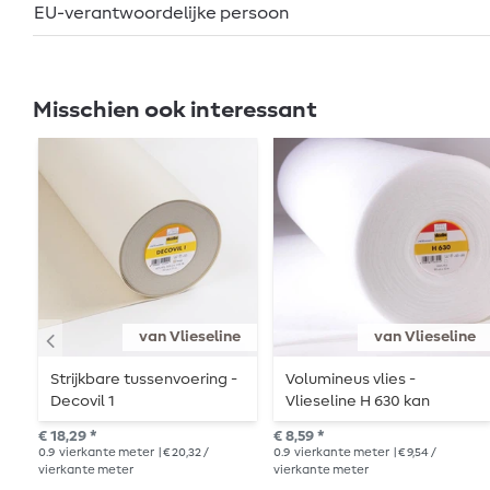
EU-verantwoordelijke persoon
Misschien ook interessant
van Vlieseline
van Vlieseline
Strijkbare tussenvoering -
Volumineus vlies -
Decovil 1
Vlieseline H 630 kan
worden opgestreken
€ 18,29 *
€ 8,59 *
0.9
vierkante meter
| € 20,32 /
0.9
vierkante meter
| € 9,54 /
vierkante meter
vierkante meter