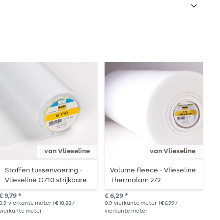
van Vlieseline
van Vlieseline
Stoffen tussenvoering -
Volume fleece - Vlieseline
B
Vlieseline G710 strijkbare
Thermolam 272
V
tussenvoering
f
€ 9,79 *
€ 6,29 *
€ 4
0.9
vierkante meter
| € 10,88 /
0.9
vierkante meter
| € 6,99 /
0.9
vierkante meter
vierkante meter
vie