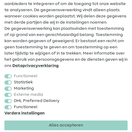
Hulp & contact
aanbieders te integreren of om de toegang tot onze website
te analyseren. De gegevensverwerking vindt alleen plaats
Contact
wanneer cookies worden geplaatst. Wij delen deze gegevens
met derde partijen die wij in de instellingen noemen.
Wijziging van eigenaar
De gegevensverwerking kan plaatsvinden met toestemming
of op grond van een gerechtvaardigd belang. Toestemming
FAQ
kan worden gegeven of geweigerd. Er bestaat een recht om
Herroepingsrecht
geen toestemming te geven en om toestemming op een
later tijdstip te wijzigen of in te trekken. Meer informatie over
Populair
het gebruik van persoonsgegevens en de diensten geven wij in
ons
Data­privacy­verklaring
.
Stoffen
Functioneel
Fournituren
Statistiek
Marketing
Sale
Externe media
DHL Preferred Delivery
Functioneel
Verdere instellingen
Alles accepteren
Colofon
Privacy
Algemene voorwaarden