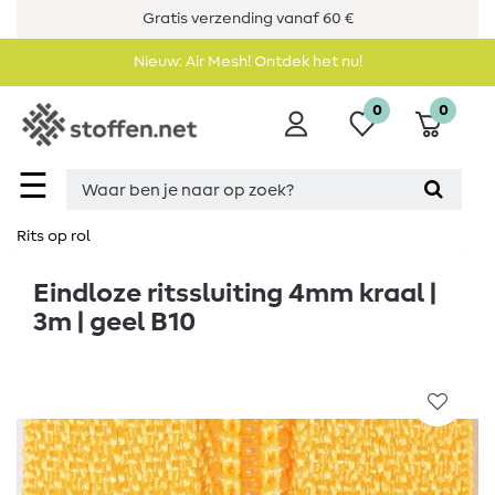
Gratis verzending vanaf 60 €
Nieuw: Air Mesh! Ontdek het nu!
0
0
☰
Rits op rol
Eindloze ritssluiting 4mm kraal |
3m | geel B10