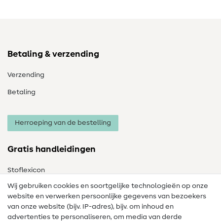
Betaling & verzending
Verzending
Betaling
Herroeping van de bestelling
Gratis handleidingen
Stoflexicon
Wij gebruiken cookies en soortgelijke technologieën op onze
Naailexicon
website en verwerken persoonlijke gegevens van bezoekers
Gratis Naaipatronen
van onze website (bijv. IP-adres), bijv. om inhoud en
advertenties te personaliseren, om media van derde