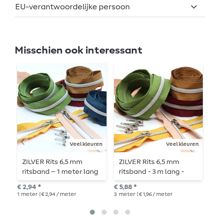
EU-verantwoordelijke persoon
Misschien ook interessant
Veel kleuren
Veel kleuren
ZILVER Rits 6,5 mm
ZILVER Rits 6,5 mm
G
ritsband – 1 meter lang
ritsband - 3 m lang -
r
– gemetalliseerd
gemetalliseerd
g
€ 2,94 *
€ 5,88 *
€ 5
1
meter
| € 2,94 / meter
3
meter
| € 1,96 / meter
3
m