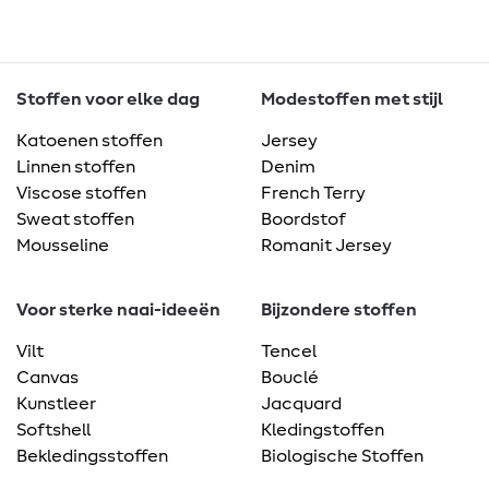
Stoffen voor elke dag
Modestoffen met stijl
Katoenen stoffen
Jersey
Linnen stoffen
Denim
Viscose stoffen
French Terry
Sweat stoffen
Boordstof
Mousseline
Romanit Jersey
Voor sterke naai-ideeën
Bijzondere stoffen
Vilt
Tencel
Canvas
Bouclé
Kunstleer
Jacquard
Softshell
Kledingstoffen
Bekledingsstoffen
Biologische Stoffen