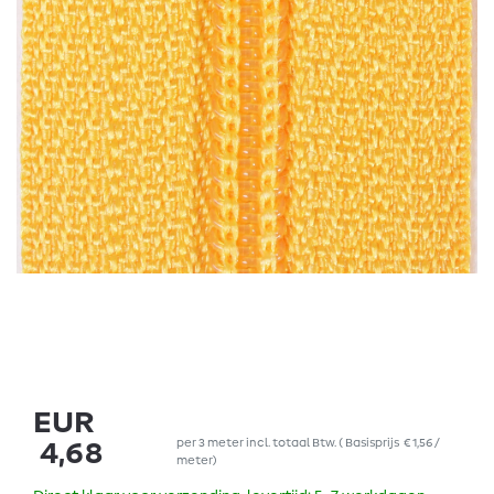
EUR
per
3
meter
incl. totaal Btw.
(
Basisprijs
€ 1,56 /
4,68
meter
)