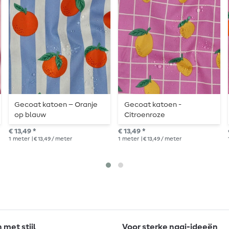
Gecoat katoen – Oranje
Gecoat katoen -
op blauw
Citroenroze
€ 13,49 *
€ 13,49 *
1
meter
| € 13,49 / meter
1
meter
| € 13,49 / meter
met stijl
Voor sterke naai-ideeën