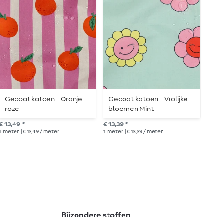
Gecoat katoen - Oranje-
Gecoat katoen - Vrolijke
G
roze
bloemen Mint
s
€ 13,49 *
€ 13,39 *
€ 1
1
meter
| € 13,49 / meter
1
meter
| € 13,39 / meter
1
me
Bijzondere stoffen