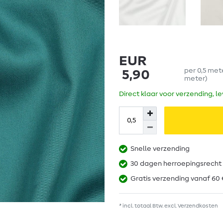
EUR
per
0,5
met
5,90
meter
)
Direct klaar voor verzending, l
Snelle verzending
30 dagen herroepingsrecht
Gratis verzending vanaf 60 
* incl. totaal Btw. excl.
Verzendkosten