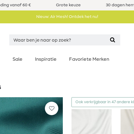
nding vanaf 60 €
Grote keuze
30 dagen her
Nieuw: Air Mesh! Ontdek het nu!
Sale
Inspiratie
Favoriete Merken
s
Ook verkrijgbaar in 47 andere k