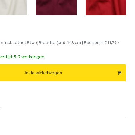
er
incl. totaal Btw.
( Breedte (cm): 148 cm | Basisprijs
€ 11,79 /
evertijd: 5–7 werkdagen
In de winkelwagen
€