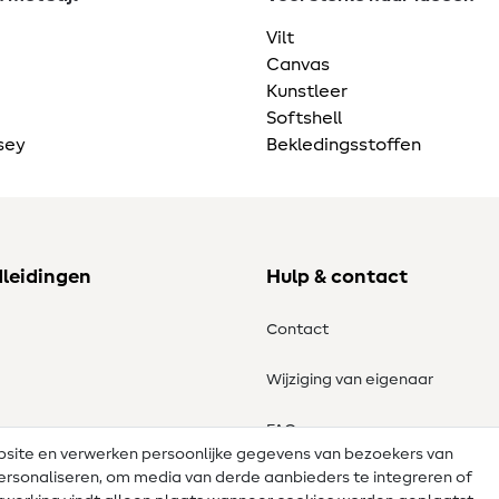
Vilt
Canvas
Kunstleer
Softshell
sey
Bekledingsstoffen
dleidingen
Hulp & contact
Contact
Wijziging van eigenaar
tronen
FAQ
ebsite en verwerken persoonlijke gegevens van bezoekers van
e personaliseren, om media van derde aanbieders te integreren of
Herroepingsrecht