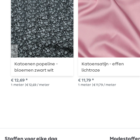
Katoenen popeline -
Katoensatijn - effen
bloemen zwart wit
lichtroze
€ 12,69 *
€ 11,79 *
1
meter
| € 12,69 / meter
1
meter
| € 11,79 / meter
Stoffen voor elke dag
Modestoffen 