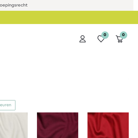
roepingsrecht
0
0
leuren