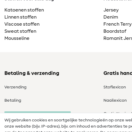
Katoenen stoffen
Jersey
Linnen stoffen
Denim
Viscose stoffen
French Terry
Sweat stoffen
Boordstof
Mousseline
Romanit Jer
Betaling & verzending
Gratis han
Verzending
Stoflexicon
Betaling
Naailexicon
Gratis Naaipa
Herroeping van de bestelling
Wij gebruiken cookies en soortgelijke technologieën op onze w
onze website (bijv. IP-adres), bijv. om inhoud en advertenties t