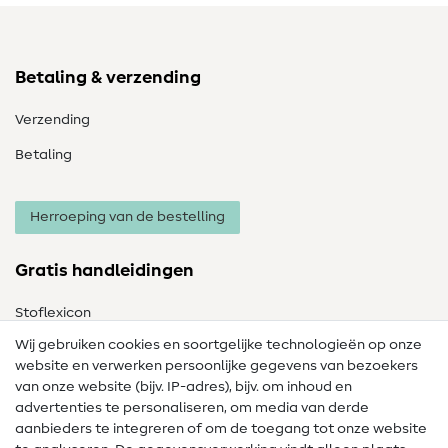
Betaling & verzending
Verzending
Betaling
Herroeping van de bestelling
Gratis handleidingen
Stoflexicon
Wij gebruiken cookies en soortgelijke technologieën op onze
Naailexicon
website en verwerken persoonlijke gegevens van bezoekers
Gratis Naaipatronen
van onze website (bijv. IP-adres), bijv. om inhoud en
advertenties te personaliseren, om media van derde
Hulp & contact
aanbieders te integreren of om de toegang tot onze website