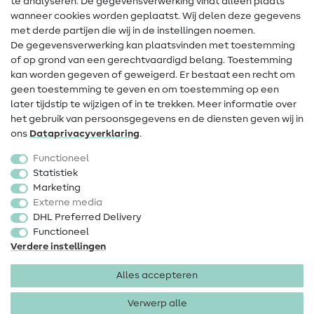
te analyseren. De gegevensverwerking vindt alleen plaats
Contact
wanneer cookies worden geplaatst. Wij delen deze gegevens
met derde partijen die wij in de instellingen noemen.
Wijziging van eigenaar
De gegevensverwerking kan plaatsvinden met toestemming
of op grond van een gerechtvaardigd belang. Toestemming
FAQ
kan worden gegeven of geweigerd. Er bestaat een recht om
Herroepingsrecht
geen toestemming te geven en om toestemming op een
later tijdstip te wijzigen of in te trekken. Meer informatie over
Populair
het gebruik van persoonsgegevens en de diensten geven wij in
ons
Data­privacy­verklaring
.
Stoffen
Functioneel
Fournituren
Statistiek
Marketing
Sale
Externe media
DHL Preferred Delivery
Functioneel
Verdere instellingen
Alles accepteren
Colofon
Privacy
Algemene voorwaarden
Herroepingsrecht
Verwerp alle