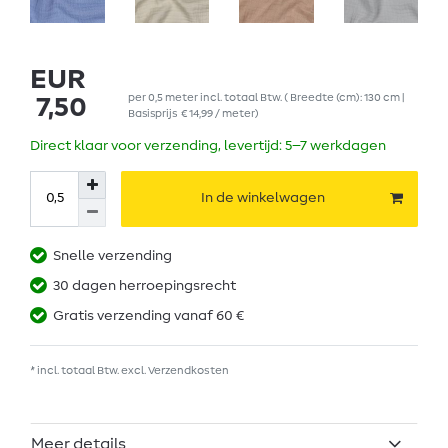
EUR
per
0,5
meter
incl. totaal Btw.
( Breedte (cm): 130 cm |
7,50
Basisprijs
€ 14,99 / meter
)
Direct klaar voor verzending, levertijd: 5–7 werkdagen
In de winkelwagen
Snelle verzending
30 dagen herroepingsrecht
Gratis verzending vanaf 60 €
* incl. totaal Btw. excl.
Verzendkosten
Meer details