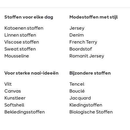
Stoffen voor elke dag
Modestoffen met stijl
Katoenen stoffen
Jersey
Linnen stoffen
Denim
Viscose stoffen
French Terry
Sweat stoffen
Boordstof
Mousseline
Romanit Jersey
Voor sterke naai-ideeën
Bijzondere stoffen
Vilt
Tencel
Canvas
Bouclé
Kunstleer
Jacquard
Softshell
Kledingstoffen
Bekledingsstoffen
Biologische Stoffen