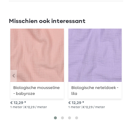
Misschien ook interessant
Biologische mousseline
Biologische neteldoek -
B
- babyroze
lila
-
€ 12,29 *
€ 12,29 *
€ 1
1
meter
| € 12,29 / meter
1
meter
| € 12,29 / meter
1
me