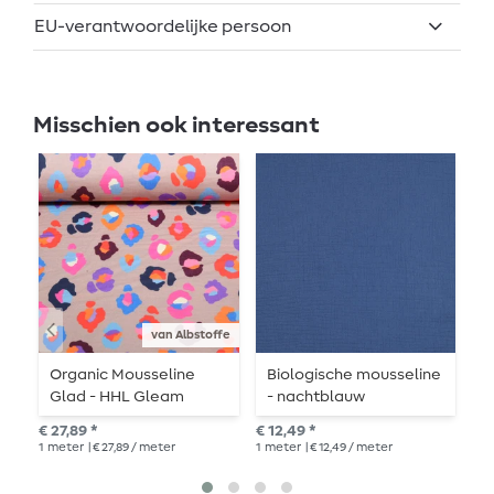
EU-verantwoordelijke persoon
Misschien ook interessant
van Albstoffe
Organic Mousseline
Biologische mousseline
B
Glad - HHL Gleam
- nachtblauw
-
Glamouflage Zand
€ 27,89 *
€ 12,49 *
€ 1
1
meter
| € 27,89 / meter
1
meter
| € 12,49 / meter
1
me