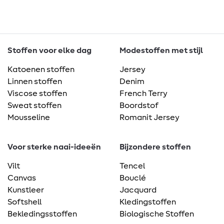
Stoffen voor elke dag
Modestoffen met stijl
Katoenen stoffen
Jersey
Linnen stoffen
Denim
Viscose stoffen
French Terry
Sweat stoffen
Boordstof
Mousseline
Romanit Jersey
Voor sterke naai-ideeën
Bijzondere stoffen
Vilt
Tencel
Canvas
Bouclé
Kunstleer
Jacquard
Softshell
Kledingstoffen
Bekledingsstoffen
Biologische Stoffen