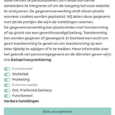
advertenties te personaliseren, om media van derde
Hulp & contact
aanbieders te integreren of om de toegang tot onze website
te analyseren. De gegevensverwerking vindt alleen plaats
Contact
wanneer cookies worden geplaatst. Wij delen deze gegevens
met derde partijen die wij in de instellingen noemen.
Wijziging van eigenaar
De gegevensverwerking kan plaatsvinden met toestemming
of op grond van een gerechtvaardigd belang. Toestemming
FAQ
kan worden gegeven of geweigerd. Er bestaat een recht om
Herroepingsrecht
geen toestemming te geven en om toestemming op een
later tijdstip te wijzigen of in te trekken. Meer informatie over
Populair
het gebruik van persoonsgegevens en de diensten geven wij in
ons
Data­privacy­verklaring
.
Stoffen
Functioneel
Fournituren
Statistiek
Marketing
Sale
Externe media
DHL Preferred Delivery
Functioneel
Verdere instellingen
Alles accepteren