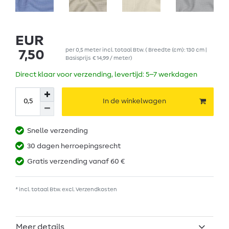
EUR
per
0,5
meter
incl. totaal Btw.
( Breedte (cm): 130 cm |
7,50
Basisprijs
€ 14,99 / meter
)
Direct klaar voor verzending, levertijd: 5–7 werkdagen
In de winkelwagen
Snelle verzending
30 dagen herroepingsrecht
Gratis verzending vanaf 60 €
* incl. totaal Btw. excl.
Verzendkosten
Meer details