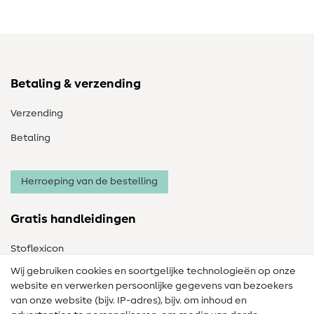
Betaling & verzending
Verzending
Betaling
Herroeping van de bestelling
Gratis handleidingen
Stoflexicon
Wij gebruiken cookies en soortgelijke technologieën op onze
Naailexicon
website en verwerken persoonlijke gegevens van bezoekers
Gratis Naaipatronen
van onze website (bijv. IP-adres), bijv. om inhoud en