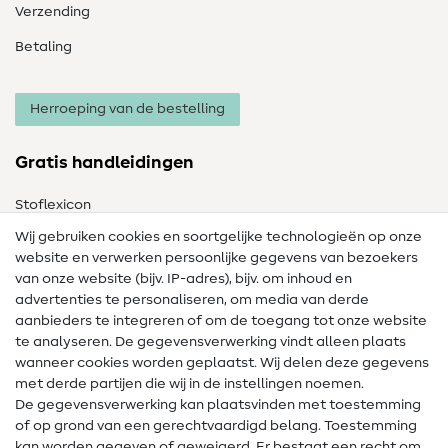
Verzending
Betaling
Herroeping van de bestelling
Gratis handleidingen
Stoflexicon
Wij gebruiken cookies en soortgelijke technologieën op onze
Naailexicon
website en verwerken persoonlijke gegevens van bezoekers
Gratis Naaipatronen
van onze website (bijv. IP-adres), bijv. om inhoud en
advertenties te personaliseren, om media van derde
Hulp & contact
aanbieders te integreren of om de toegang tot onze website
te analyseren. De gegevensverwerking vindt alleen plaats
Contact
wanneer cookies worden geplaatst. Wij delen deze gegevens
met derde partijen die wij in de instellingen noemen.
Wijziging van eigenaar
De gegevensverwerking kan plaatsvinden met toestemming
of op grond van een gerechtvaardigd belang. Toestemming
FAQ
kan worden gegeven of geweigerd. Er bestaat een recht om