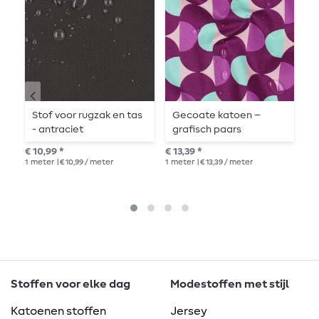
Stof voor rugzak en tas
Gecoate katoen –
S
- antraciet
grafisch paars
-
€ 10,99 *
€ 13,39 *
€ 1
1
meter
| € 10,99 / meter
1
meter
| € 13,39 / meter
1
me
Stoffen voor elke dag
Modestoffen met stijl
Katoenen stoffen
Jersey