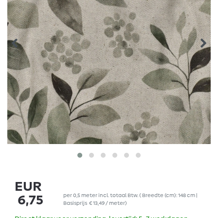
EUR
per
0,5
meter
incl. totaal Btw.
( Breedte (cm): 148 cm |
6,75
Basisprijs
€ 13,49 / meter
)