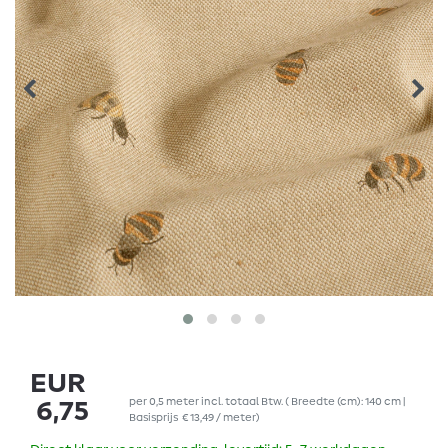
EUR
per
0,5
meter
incl. totaal Btw.
( Breedte (cm): 140 cm |
6,75
Basisprijs
€ 13,49 / meter
)