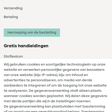
Verzending
Betaling
Herroeping van de bestelling
Gratis handleidingen
Stoflexicon
Wij gebruiken cookies en soortgelijke technologieën op onze
Naailexicon
website en verwerken persoonlijke gegevens van bezoekers
Gratis Naaipatronen
van onze website (bijv. IP-adres), bijv. om inhoud en
advertenties te personaliseren, om media van derde
Hulp & contact
aanbieders te integreren of om de toegang tot onze website
te analyseren. De gegevensverwerking vindt alleen plaats
Contact
wanneer cookies worden geplaatst. Wij delen deze gegevens
met derde partijen die wij in de instellingen noemen.
Wijziging van eigenaar
De gegevensverwerking kan plaatsvinden met toestemming
of op grond van een gerechtvaardigd belang. Toestemming