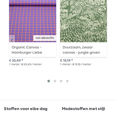
van Albstoffe
Organic Canvas -
Duurzaam, zwaar
B
Hamburger Liebe
canvas - jungle groen
d
Digitale Print Kevers &
beige
S
€ 33,49 *
€ 15,19 *
adv
Insecten Rasters Paars
k
1
meter
| € 33,49 / meter
1
meter
| € 15,19 / meter
€ 2
1
me
Stoffen voor elke dag
Modestoffen met stijl