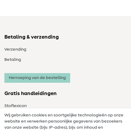
Betaling & verzending
Verzending
Betaling
Herroeping van de bestelling
Gratis handleidingen
Stoflexicon
Wij gebruiken cookies en soortgelijke technologieën op onze
Naailexicon
website en verwerken persoonlijke gegevens van bezoekers
Gratis Naaipatronen
van onze website (bijv. IP-adres), bijv. om inhoud en