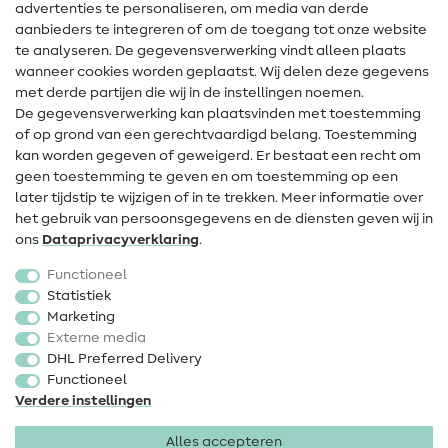
advertenties te personaliseren, om media van derde
Hulp & contact
aanbieders te integreren of om de toegang tot onze website
te analyseren. De gegevensverwerking vindt alleen plaats
Contact
wanneer cookies worden geplaatst. Wij delen deze gegevens
met derde partijen die wij in de instellingen noemen.
Wijziging van eigenaar
De gegevensverwerking kan plaatsvinden met toestemming
of op grond van een gerechtvaardigd belang. Toestemming
FAQ
kan worden gegeven of geweigerd. Er bestaat een recht om
Herroepingsrecht
geen toestemming te geven en om toestemming op een
later tijdstip te wijzigen of in te trekken. Meer informatie over
Populair
het gebruik van persoonsgegevens en de diensten geven wij in
ons
Data­privacy­verklaring
.
Stoffen
Functioneel
Fournituren
Statistiek
Marketing
Sale
Externe media
DHL Preferred Delivery
Functioneel
Verdere instellingen
Alles accepteren