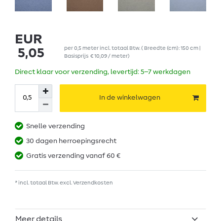
EUR
per
0,5
meter
incl. totaal Btw.
( Breedte (cm): 150 cm |
5,05
Basisprijs
€ 10,09 / meter
)
Direct klaar voor verzending, levertijd: 5–7 werkdagen
In de winkelwagen
Snelle verzending
30 dagen herroepingsrecht
Gratis verzending vanaf 60 €
* incl. totaal Btw. excl.
Verzendkosten
Meer details