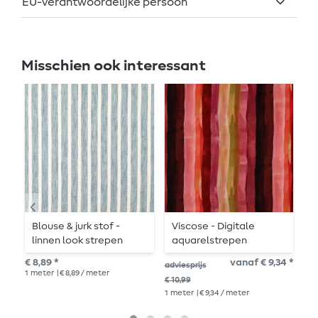
EU-verantwoordelijke persoon
Misschien ook interessant
Blouse & jurk stof -
Viscose - Digitale
V
linnen look strepen
aquarelstrepen
G
melange lichtblauw
bordeaux
€ 8,89 *
vanaf € 9,34 *
adviesprijs
adv
1
meter
| € 8,89 / meter
€ 10,99
€ 14
1
meter
| € 9,34 / meter
1
me