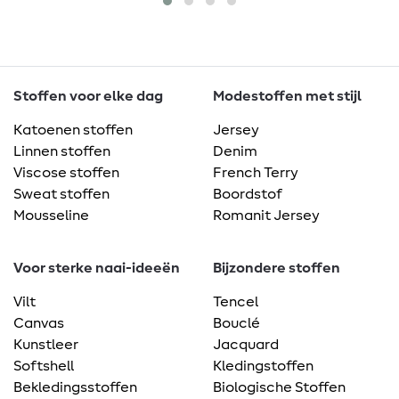
Stoffen voor elke dag
Modestoffen met stijl
Katoenen stoffen
Jersey
Linnen stoffen
Denim
Viscose stoffen
French Terry
Sweat stoffen
Boordstof
Mousseline
Romanit Jersey
Voor sterke naai-ideeën
Bijzondere stoffen
Vilt
Tencel
Canvas
Bouclé
Kunstleer
Jacquard
Softshell
Kledingstoffen
Bekledingsstoffen
Biologische Stoffen