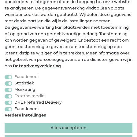
Hulp & contact
aanbieders te integreren of om de toegang tot onze website
te analyseren. De gegevensverwerking vindt alleen plaats
Contact
wanneer cookies worden geplaatst. Wij delen deze gegevens
met derde partijen die wij in de instellingen noemen.
Wijziging van eigenaar
De gegevensverwerking kan plaatsvinden met toestemming
of op grond van een gerechtvaardigd belang. Toestemming
FAQ
kan worden gegeven of geweigerd. Er bestaat een recht om
Herroepingsrecht
geen toestemming te geven en om toestemming op een
later tijdstip te wijzigen of in te trekken. Meer informatie over
Populair
het gebruik van persoonsgegevens en de diensten geven wij in
ons
Data­privacy­verklaring
.
Stoffen
Functioneel
Fournituren
Statistiek
Marketing
Sale
Externe media
DHL Preferred Delivery
Functioneel
Verdere instellingen
Alles accepteren
Colofon
Privacy
Algemene voorwaarden