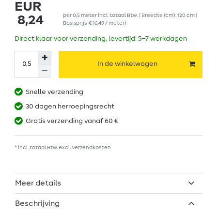
EUR
per
0,5
meter
incl. totaal Btw.
( Breedte (cm): 120 cm |
8,24
Basisprijs
€ 16,49 / meter
)
Direct klaar voor verzending, levertijd: 5–7 werkdagen
In de winkelwagen
Snelle verzending
30 dagen herroepingsrecht
Gratis verzending vanaf 60 €
* incl. totaal Btw. excl.
Verzendkosten
Meer details
Beschrijving