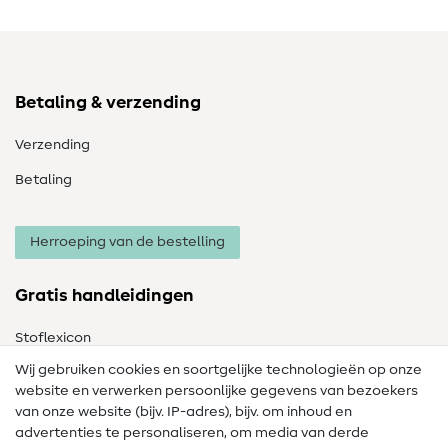
Betaling & verzending
Verzending
Betaling
Herroeping van de bestelling
Gratis handleidingen
Stoflexicon
Wij gebruiken cookies en soortgelijke technologieën op onze
Naailexicon
website en verwerken persoonlijke gegevens van bezoekers
Gratis Naaipatronen
van onze website (bijv. IP-adres), bijv. om inhoud en
advertenties te personaliseren, om media van derde