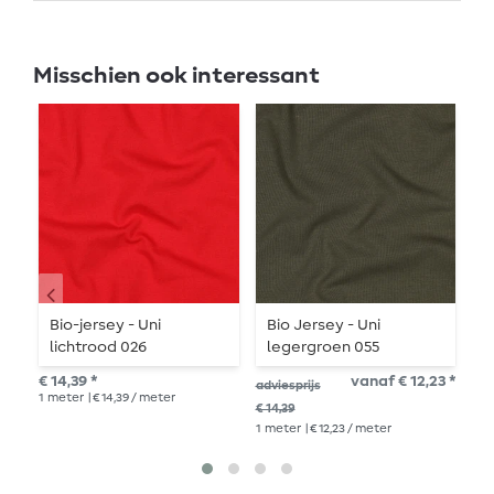
Misschien ook interessant
Bio-jersey - Uni
Bio Jersey - Uni
O
lichtrood 026
legergroen 055
H
D
€ 14,39 *
vanaf € 12,23 *
€ 2
adviesprijs
A
1
meter
| € 14,39 / meter
1
me
€ 14,39
1
meter
| € 12,23 / meter