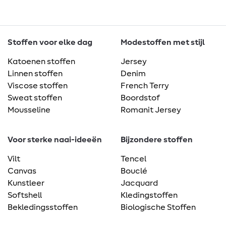
Stoffen voor elke dag
Modestoffen met stijl
Katoenen stoffen
Jersey
Linnen stoffen
Denim
Viscose stoffen
French Terry
Sweat stoffen
Boordstof
Mousseline
Romanit Jersey
Voor sterke naai-ideeën
Bijzondere stoffen
Vilt
Tencel
Canvas
Bouclé
Kunstleer
Jacquard
Softshell
Kledingstoffen
Bekledingsstoffen
Biologische Stoffen