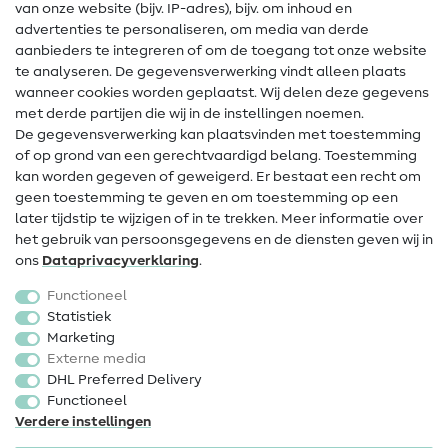
Gratis Naaipatronen
van onze website (bijv. IP-adres), bijv. om inhoud en
advertenties te personaliseren, om media van derde
Hulp & contact
aanbieders te integreren of om de toegang tot onze website
te analyseren. De gegevensverwerking vindt alleen plaats
Contact
wanneer cookies worden geplaatst. Wij delen deze gegevens
met derde partijen die wij in de instellingen noemen.
Wijziging van eigenaar
De gegevensverwerking kan plaatsvinden met toestemming
of op grond van een gerechtvaardigd belang. Toestemming
FAQ
kan worden gegeven of geweigerd. Er bestaat een recht om
Herroepingsrecht
geen toestemming te geven en om toestemming op een
later tijdstip te wijzigen of in te trekken. Meer informatie over
Populair
het gebruik van persoonsgegevens en de diensten geven wij in
ons
Data­privacy­verklaring
.
Stoffen
Functioneel
Fournituren
Statistiek
Marketing
Sale
Externe media
DHL Preferred Delivery
Functioneel
Verdere instellingen