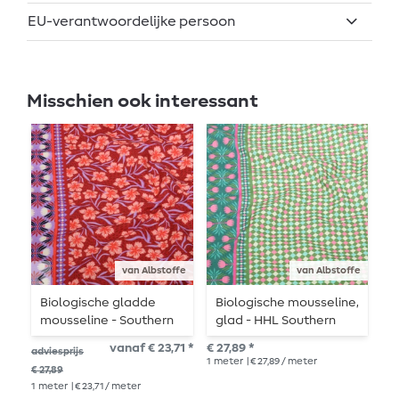
EU-verantwoordelijke persoon
Misschien ook interessant
van Albstoffe
van Albstoffe
Biologische gladde
Biologische mousseline,
B
mousseline - Southern
glad - HHL Southern
z
Ease Bloom Drift Rood
Ease Woven lichtgroen
T
vanaf € 23,71 *
€ 27,89 *
€ 1
adviesprijs
v
1
meter
| € 27,89 / meter
1
me
€ 27,89
1
meter
| € 23,71 / meter