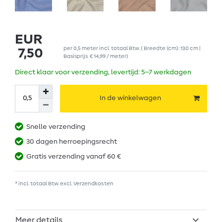
EUR
per
0,5
meter
incl. totaal Btw.
( Breedte (cm): 130 cm |
7,50
Basisprijs
€ 14,99 / meter
)
Direct klaar voor verzending, levertijd: 5–7 werkdagen
In de winkelwagen
Snelle verzending
30 dagen herroepingsrecht
Gratis verzending vanaf 60 €
* incl. totaal Btw. excl.
Verzendkosten
Meer details