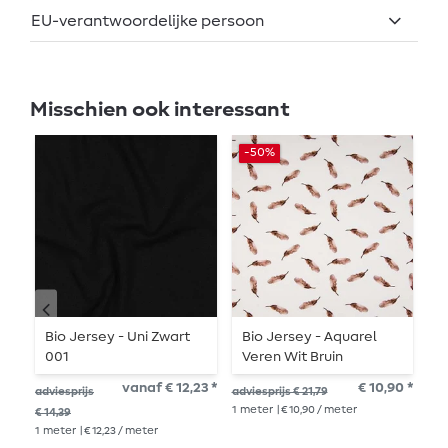
EU-verantwoordelijke persoon
Misschien ook interessant
-50%
Bio Jersey - Uni Zwart
Bio Jersey - Aquarel
B
001
Veren Wit Bruin
D
W
vanaf € 12,23 *
€ 10,90 *
€ 1
adviesprijs
adviesprijs € 21,79
1
me
1
meter
| € 10,90 / meter
€ 14,39
1
meter
| € 12,23 / meter