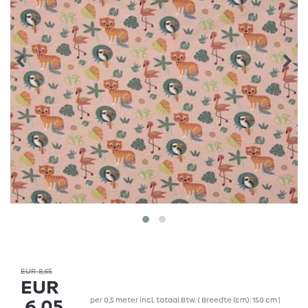
EUR 8,65
EUR
per
0,5
meter
incl. totaal Btw.
( Breedte (cm): 150 cm |
6,05