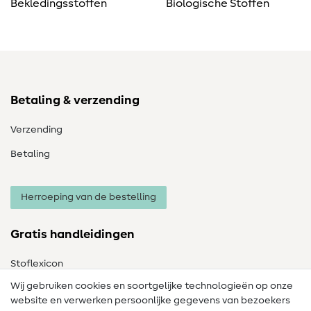
Bekledingsstoffen
Biologische Stoffen
Betaling & verzending
Verzending
Betaling
Herroeping van de bestelling
Gratis handleidingen
Stoflexicon
Wij gebruiken cookies en soortgelijke technologieën op onze
Naailexicon
website en verwerken persoonlijke gegevens van bezoekers