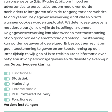
Gratis Naaipatronen
van onze website (bijv. IP-adres), bijv. om inhoud en
advertenties te personaliseren, om media van derde
Hulp & contact
aanbieders te integreren of om de toegang tot onze website
te analyseren. De gegevensverwerking vindt alleen plaats
Contact
wanneer cookies worden geplaatst. Wij delen deze gegevens
met derde partijen die wij in de instellingen noemen.
Wijziging van eigenaar
De gegevensverwerking kan plaatsvinden met toestemming
of op grond van een gerechtvaardigd belang. Toestemming
FAQ
kan worden gegeven of geweigerd. Er bestaat een recht om
Herroepingsrecht
geen toestemming te geven en om toestemming op een
later tijdstip te wijzigen of in te trekken. Meer informatie over
Populair
het gebruik van persoonsgegevens en de diensten geven wij in
ons
Data­privacy­verklaring
.
Stoffen
Functioneel
Fournituren
Statistiek
Marketing
Sale
Externe media
DHL Preferred Delivery
Functioneel
Verdere instellingen