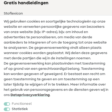
Gratis handleidingen
Stoflexicon
Wij gebruiken cookies en soortgelijke technologieën op onze
Naailexicon
website en verwerken persoonlijke gegevens van bezoekers
Gratis Naaipatronen
van onze website (bijv. IP-adres), bijv. om inhoud en
advertenties te personaliseren, om media van derde
Hulp & contact
aanbieders te integreren of om de toegang tot onze website
te analyseren. De gegevensverwerking vindt alleen plaats
Contact
wanneer cookies worden geplaatst. Wij delen deze gegevens
met derde partijen die wij in de instellingen noemen.
Wijziging van eigenaar
De gegevensverwerking kan plaatsvinden met toestemming
of op grond van een gerechtvaardigd belang. Toestemming
FAQ
kan worden gegeven of geweigerd. Er bestaat een recht om
Herroepingsrecht
geen toestemming te geven en om toestemming op een
later tijdstip te wijzigen of in te trekken. Meer informatie over
Populair
het gebruik van persoonsgegevens en de diensten geven wij in
ons
Data­privacy­verklaring
.
Stoffen
Functioneel
Fournituren
Statistiek