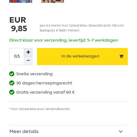
EUR
per
0,5
meter
incl. totaal Btw.
( Breedte (cm): 145 cm |
9,85
Basisprijs
€ 19,69 / meter
)
Direct klaar voor verzending, levertijd: 5–7 werkdagen
In de winkelwagen
Snelle verzending
30 dagen herroepingsrecht
Gratis verzending vanaf 60 €
* incl. totaal Btw. excl.
Verzendkosten
Meer details