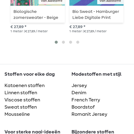
van Albstoffe
van Albstoffe
Biologische
Bio Sweat - Hamburger
B
zomersweater - Beige
Liebe Digitale Print
F
Turkoois
Stripemania Solid
l
€ 27,89 *
€ 27,89 *
€ 1
Petrol Purple
1
meter
| € 27,89 / meter
1
meter
| € 27,89 / meter
1
me
Stoffen voor elke dag
Modestoffen met stijl
Katoenen stoffen
Jersey
Linnen stoffen
Denim
Viscose stoffen
French Terry
Sweat stoffen
Boordstof
Mousseline
Romanit Jersey
Voor sterke naai-ideeën
Bijzondere stoffen