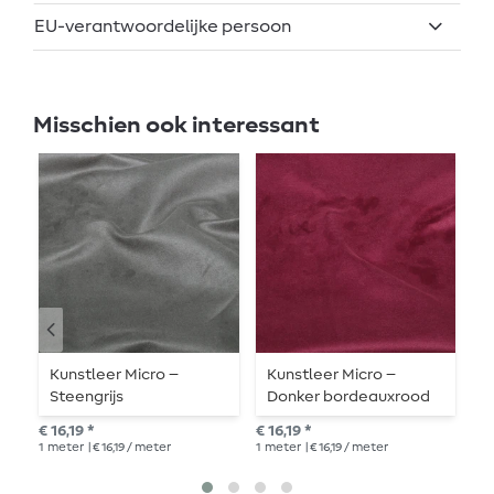
EU-verantwoordelijke persoon
Misschien ook interessant
Kunstleer Micro –
Kunstleer Micro –
C
Steengrijs
Donker bordeauxrood
d
€ 16,19 *
€ 16,19 *
€ 1
1
meter
| € 16,19 / meter
1
meter
| € 16,19 / meter
1
me