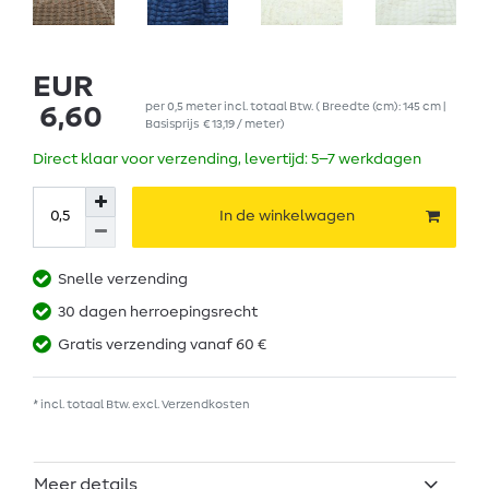
EUR
per
0,5
meter
incl. totaal Btw.
( Breedte (cm): 145 cm |
6,60
Basisprijs
€ 13,19 / meter
)
Direct klaar voor verzending, levertijd: 5–7 werkdagen
In de winkelwagen
Snelle verzending
30 dagen herroepingsrecht
Gratis verzending vanaf 60 €
* incl. totaal Btw. excl.
Verzendkosten
Meer details