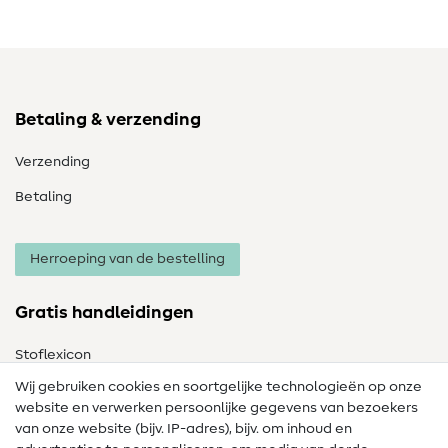
Betaling & verzending
Verzending
Betaling
Herroeping van de bestelling
Gratis handleidingen
Stoflexicon
Wij gebruiken cookies en soortgelijke technologieën op onze
Naailexicon
website en verwerken persoonlijke gegevens van bezoekers
Gratis Naaipatronen
van onze website (bijv. IP-adres), bijv. om inhoud en