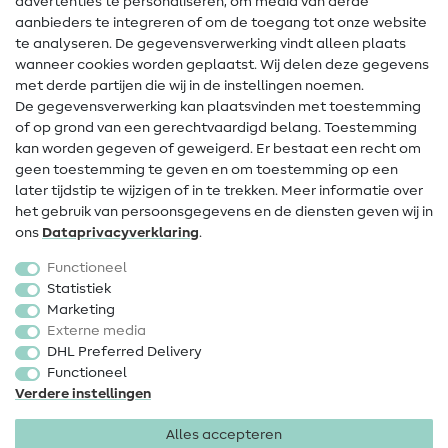
advertenties te personaliseren, om media van derde
Hulp & contact
aanbieders te integreren of om de toegang tot onze website
te analyseren. De gegevensverwerking vindt alleen plaats
Contact
wanneer cookies worden geplaatst. Wij delen deze gegevens
met derde partijen die wij in de instellingen noemen.
Wijziging van eigenaar
De gegevensverwerking kan plaatsvinden met toestemming
of op grond van een gerechtvaardigd belang. Toestemming
FAQ
kan worden gegeven of geweigerd. Er bestaat een recht om
Herroepingsrecht
geen toestemming te geven en om toestemming op een
later tijdstip te wijzigen of in te trekken. Meer informatie over
Populair
het gebruik van persoonsgegevens en de diensten geven wij in
ons
Data­privacy­verklaring
.
Stoffen
Functioneel
Fournituren
Statistiek
Marketing
Sale
Externe media
DHL Preferred Delivery
Functioneel
Verdere instellingen
Alles accepteren