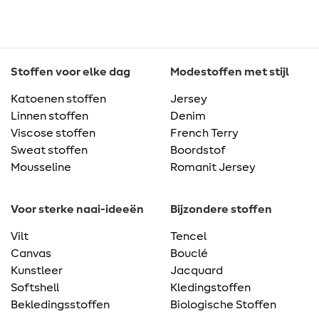
Stoffen voor elke dag
Modestoffen met stijl
Katoenen stoffen
Jersey
Linnen stoffen
Denim
Viscose stoffen
French Terry
Sweat stoffen
Boordstof
Mousseline
Romanit Jersey
Voor sterke naai-ideeën
Bijzondere stoffen
Vilt
Tencel
Canvas
Bouclé
Kunstleer
Jacquard
Softshell
Kledingstoffen
Bekledingsstoffen
Biologische Stoffen