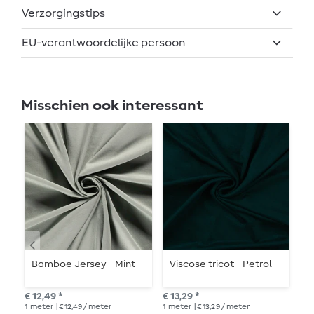
Verzorgingstips
EU-verantwoordelijke persoon
Misschien ook interessant
Bamboe Jersey - Mint
Viscose tricot - Petrol
B
€ 12,49 *
€ 13,29 *
adv
1
meter
| € 12,49 / meter
1
meter
| € 13,29 / meter
€ 1