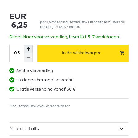
EUR
per
0,5
meter
incl. totaal Btw.
( Breedte (cm): 150 cm |
6,25
Basisprijs
€ 12,49 / meter
)
Direct klaar voor verzending, levertijd: 5–7 werkdagen
In de winkelwagen
Snelle verzending
30 dagen herroepingsrecht
Gratis verzending vanaf 60 €
* incl. totaal Btw. excl.
Verzendkosten
Meer details