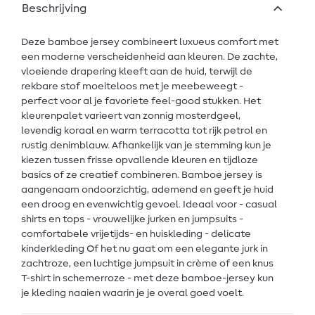
Beschrijving
Deze bamboe jersey combineert luxueus comfort met
een moderne verscheidenheid aan kleuren. De zachte,
vloeiende drapering kleeft aan de huid, terwijl de
rekbare stof moeiteloos met je meebeweegt -
perfect voor al je favoriete feel-good stukken. Het
kleurenpalet varieert van zonnig mosterdgeel,
levendig koraal en warm terracotta tot rijk petrol en
rustig denimblauw. Afhankelijk van je stemming kun je
kiezen tussen frisse opvallende kleuren en tijdloze
basics of ze creatief combineren. Bamboe jersey is
aangenaam ondoorzichtig, ademend en geeft je huid
een droog en evenwichtig gevoel. Ideaal voor - casual
shirts en tops - vrouwelijke jurken en jumpsuits -
comfortabele vrijetijds- en huiskleding - delicate
kinderkleding Of het nu gaat om een elegante jurk in
zachtroze, een luchtige jumpsuit in crème of een knus
T-shirt in schemerroze - met deze bamboe-jersey kun
je kleding naaien waarin je je overal goed voelt.