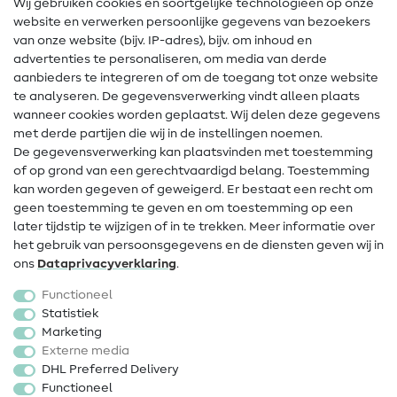
Wij gebruiken cookies en soortgelijke technologieën op onze
Naailexicon
website en verwerken persoonlijke gegevens van bezoekers
Gratis Naaipatronen
van onze website (bijv. IP-adres), bijv. om inhoud en
advertenties te personaliseren, om media van derde
Hulp & contact
aanbieders te integreren of om de toegang tot onze website
te analyseren. De gegevensverwerking vindt alleen plaats
Contact
wanneer cookies worden geplaatst. Wij delen deze gegevens
met derde partijen die wij in de instellingen noemen.
Wijziging van eigenaar
De gegevensverwerking kan plaatsvinden met toestemming
of op grond van een gerechtvaardigd belang. Toestemming
FAQ
kan worden gegeven of geweigerd. Er bestaat een recht om
Herroepingsrecht
geen toestemming te geven en om toestemming op een
later tijdstip te wijzigen of in te trekken. Meer informatie over
Populair
het gebruik van persoonsgegevens en de diensten geven wij in
ons
Data­privacy­verklaring
.
Stoffen
Functioneel
Fournituren
Statistiek
Marketing
Sale
Externe media
DHL Preferred Delivery
Functioneel