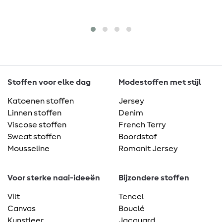
1
me
Stoffen voor elke dag
Modestoffen met stijl
Katoenen stoffen
Jersey
Linnen stoffen
Denim
Viscose stoffen
French Terry
Sweat stoffen
Boordstof
Mousseline
Romanit Jersey
Voor sterke naai-ideeën
Bijzondere stoffen
Vilt
Tencel
Canvas
Bouclé
Kunstleer
Jacquard