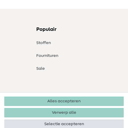
Populair
Stoffen
Fournituren
Sale
Alles accepteren
Verwerp alle
Selectie accepteren
Copyright 2026 SewIY GmbH