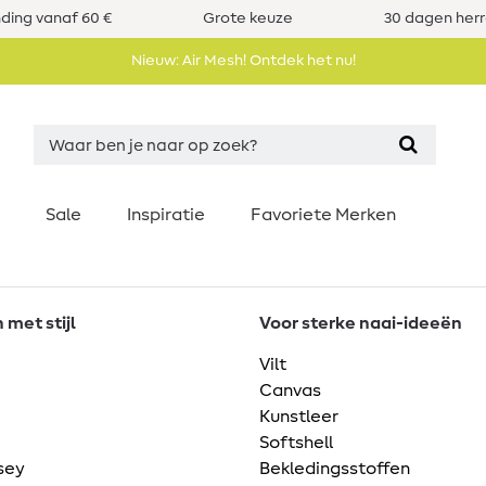
nding vanaf 60 €
Grote keuze
30 dagen her
Nieuw: Air Mesh! Ontdek het nu!
Sale
Inspiratie
Favoriete Merken
met stijl
Voor sterke naai-ideeën
Vilt
Canvas
Kunstleer
Softshell
sey
Bekledingsstoffen