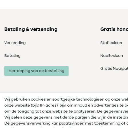
Betaling & verzending
Gratis han
Verzending
Stoflexicon
Betaling
Naailexicon
Gratis Naaipa
Herroeping van de bestelling
Wij gebruiken cookies en soortgelijke technologieën op onze w
onze website (bijv. IP-adres), bijv. om inhoud en advertenties t
om de toegang tot onze website te analyseren. De gegevensver
Wij delen deze gegevens met derde partijen die wij in de instel
De gegevensverwerking kan plaatsvinden met toestemming of 
Colofon
Privacy
Algemene voorwaarden