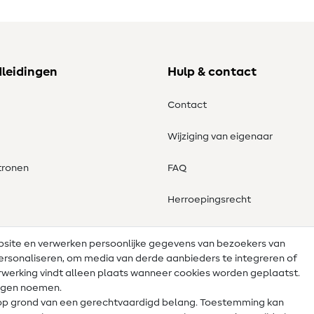
dleidingen
Hulp & contact
Contact
Wijziging van eigenaar
tronen
FAQ
Herroepingsrecht
ebsite en verwerken persoonlijke gegevens van bezoekers van
e personaliseren, om media van derde aanbieders te integreren of
werking vindt alleen plaats wanneer cookies worden geplaatst.
lingen noemen.
op grond van een gerechtvaardigd belang. Toestemming kan