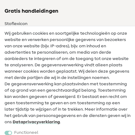
Gratis handleidingen
Stoflexicon
Wij gebruiken cookies en soortgelijke technologieën op onze
Naailexicon
website en verwerken persoonlijke gegevens van bezoekers
Gratis Naaipatronen
van onze website (bijv. IP-adres), bijv. om inhoud en
advertenties te personaliseren, om media van derde
Hulp & contact
aanbieders te integreren of om de toegang tot onze website
te analyseren. De gegevensverwerking vindt alleen plaats
Contact
wanneer cookies worden geplaatst. Wij delen deze gegevens
met derde partijen die wij in de instellingen noemen.
Wijziging van eigenaar
De gegevensverwerking kan plaatsvinden met toestemming
of op grond van een gerechtvaardigd belang. Toestemming
FAQ
kan worden gegeven of geweigerd. Er bestaat een recht om
Herroepingsrecht
geen toestemming te geven en om toestemming op een
later tijdstip te wijzigen of in te trekken. Meer informatie over
Populair
het gebruik van persoonsgegevens en de diensten geven wij in
ons
Data­privacy­verklaring
.
Stoffen
Functioneel